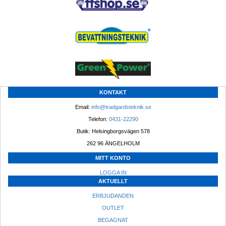
KONTAKT
Email: 
info@tradgardsteknik.se
Telefon: 
0431-22290
Butik: Helsingborgsvägen 578
262 96 ÄNGELHOLM 
MITT KONTO
LOGGA IN
AKTUELLT
ERBJUDANDEN
OUTLET
BEGAGNAT