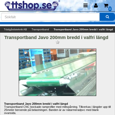
0
Trädgårdsteknik AB
Transportband
Transportband Javo 200mm bredd i valfri längd
Transportband Javo 200mm bredd i valfri längd 
Transportband Javo 200mm bredd i valfri längd
Transportband CNC bockade ramprofiler med mittspårning. Tillverkas i längder upp till 
25meter beroende på belastningen. Banden är av nätarmeradpvc med blank 
ovansida.