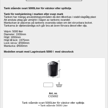
Tank stående svart 5000Liter för vätskor eller spillolja
Tank för nedsänkning i marken eller ovan mark
Tanken har många användningsområden då den tillverkas i stabil slagtålig plast 
Att ansluta uttag går utmärkt i någon av tankens ovandel. 
Manluckan är placeras på tankens ovansida sidan om det skruvbara locket.
Tankarna är oljebeständiga och går bra att även förvara diesel eller olja.
Volym: 5000 liter 
Diameter: 1930mm 
Höjd: 1650mm 
Höjd till lock: 1975mm 
Lock skruv: Ø300mm
Manlucka: Ø600mm
Modellen ersatt med Lagrinstank 5000 l med skruvlock
Art. nr.
CI15002
Tank stående svart 5000Liter för vätskor eller spillolja
• Tank stående 5000 Liter