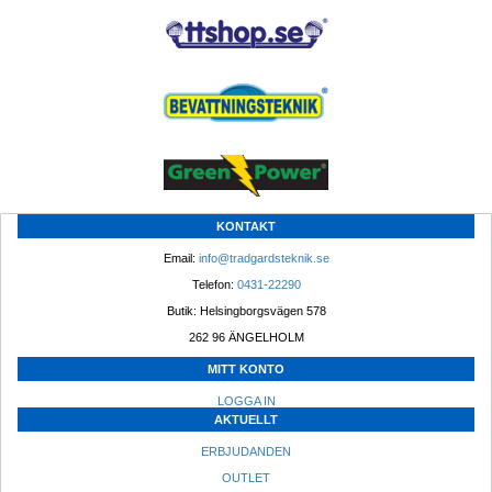
KONTAKT
Email: 
info@tradgardsteknik.se
Telefon: 
0431-22290
Butik: Helsingborgsvägen 578
262 96 ÄNGELHOLM 
MITT KONTO
LOGGA IN
AKTUELLT
ERBJUDANDEN
OUTLET