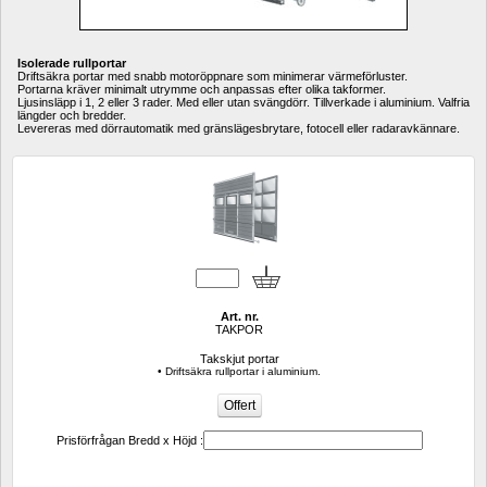
Isolerade rullportar
Driftsäkra portar med snabb motoröppnare som minimerar värmeförluster. 
Portarna kräver minimalt utrymme och anpassas efter olika takformer. 
Ljusinsläpp i 1, 2 eller 3 rader. Med eller utan svängdörr. Tillverkade i aluminium. Valfria 
längder och bredder. 
Levereras med dörrautomatik med gränslägesbrytare, fotocell eller radaravkännare.
Art. nr.
TAKPOR
Takskjut portar
• Driftsäkra rullportar i aluminium.
Prisförfrågan Bredd x Höjd :