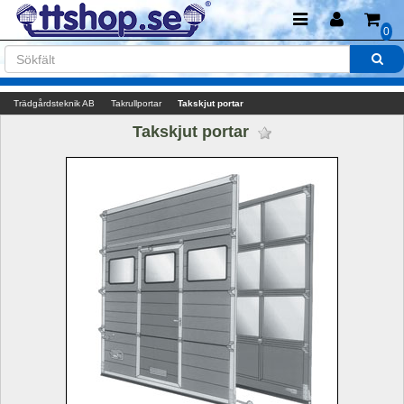
0
Trädgårdsteknik AB
Takrullportar
Takskjut portar
Takskjut portar 