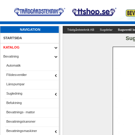
NAVIGATION
Trädgårdsteknik AB
Sugdelar
Sugventil b
Sug
STARTSIDA
KATALOG
Bevattning
Automatik
Flödesventiler
Länspumpar
Sugledning
Befuktning
Bevattnings- mattor
Bevattningskanoner
Bevattningsmaskiner