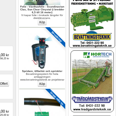
Folie - Växthusfolie - Scandinavian 
Clas, Sun Clear Chrystal (i bredder 
6,5 till 16 meter)
Vi kapar folie i önskade längder för 
direktleverans.
Bevattning!
,00
kr
56,25 kr
Spridare, tillbehör och sprinkler
Bevattningssystem för hela 
anläggningen 
www.bevattningsteknik.se projekterar
Dropp odla nu
,00
kr
25,00 kr