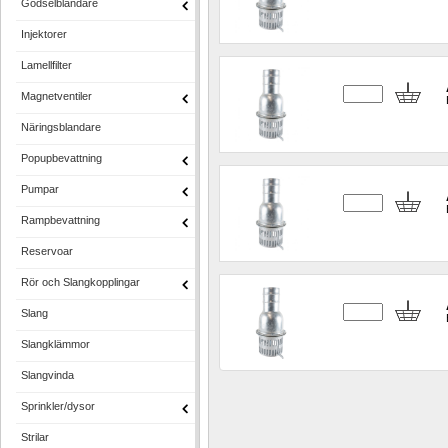
Gödselblandare
Injektorer
Lamellfilter
Magnetventiler
Näringsblandare
Popupbevattning
Pumpar
Rampbevattning
Reservoar
Rör och Slangkopplingar
Slang
Slangklämmor
Slangvinda
Sprinkler/dysor
Strilar