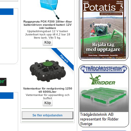
Ryggspruta FOX F200 18liter 4bar 
batteridriven standard batteri 12V 
inkl laddare
Uppladdningsbart 12 V batteri 
Justerbart tryck upp till 4,2 bar 18 
liters tank. Vikt 5 kg.
Favorit
Vattentankar för nedgrävning 1250 
till 6000Liter
Vattentankar för uppsamling och 
buffert
Se fler erbjudanden