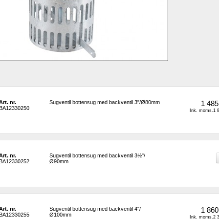
Art. nr.
Sugventil bottensug med backventil 3"/Ø80mm
1 485
BA12330250
Ink. moms.1 8
Art. nr.
Sugventil bottensug med backventil 3½"/
BA12330252
Ø90mm
Art. nr.
Sugventil bottensug med backventil 4"/
1 860
BA12330255
Ø100mm
Ink. moms.2 3