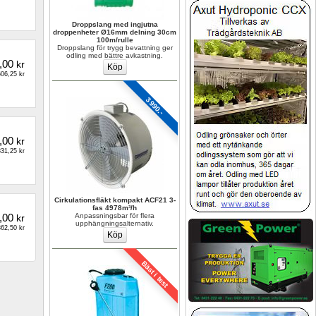
Droppslang med ingjutna 
droppenheter Ø16mm delning 30cm 
100m/rulle
Droppslang för trygg bevattning ger 
odling med bättre avkastning.
,00
kr
06,25 kr
3990.-
,00
kr
31,25 kr
Cirkulationsfläkt kompakt ACF21 3-
fas 4978m³/h
,00
Anpassningsbar för flera 
kr
upphängningsalternativ.
62,50 kr
Bäst i test