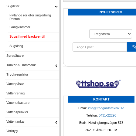
Sugdelar
NYHETSBREV
Flytande rör eller sugledning 
Ponton
Slangklämmor
Sugsil med backventil
Sugslang
S
Syresättare
Tankar & Dammduk
Tryckregulator
Vattenpåsar
Vattenrening
KONTAKT
Vattenutkastare
Email: 
info@tradgardsteknik.se
Vattensprinkler
Telefon: 
0431-22290
Vattentankar
Butik: Helsingborgsvägen 578
262 96 ÄNGELHOLM 
Verktyg