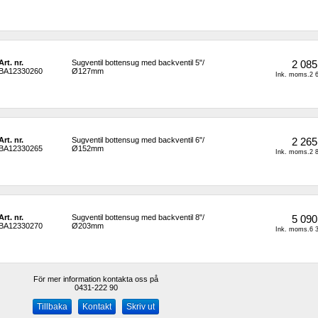
Art. nr.
Sugventil bottensug med backventil 5"/
2 085
BA12330260
Ø127mm 
Ink. moms.2 6
Art. nr.
Sugventil bottensug med backventil 6"/
2 265
BA12330265
Ø152mm
Ink. moms.2 8
Art. nr.
Sugventil bottensug med backventil 8"/
5 090
BA12330270
Ø203mm
Ink. moms.6 3
För mer information kontakta oss på
0431-222 90 
Kontakt
Skriv ut