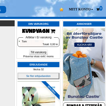
0
MITT KONTO
DIN VARUKORG
ANNONSER
KUNDVAGN 
Artiklar i Er varukorg
Tom
Totalt: 
0,00
kr
Till varukorg
Priserna visas exkl. moms
ERBJUDANDE
Vecka 32
Se fler erbjudanden
Direktlev