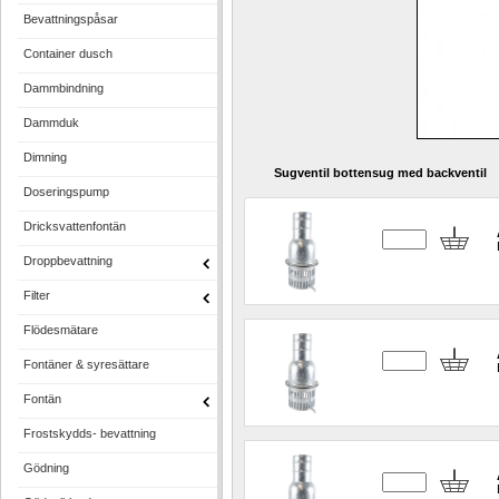
Bevattningspåsar
Container dusch
Dammbindning
Dammduk
Dimning
Sugventil bottensug med backventil
Doseringspump
Dricksvattenfontän
Droppbevattning
Filter
Flödesmätare
Fontäner & syresättare
Fontän
Frostskydds- bevattning
Gödning