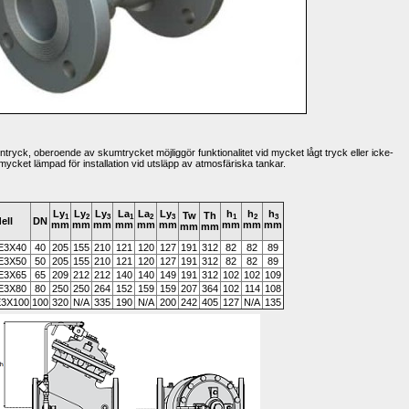
entryck, oberoende av skumtrycket möjliggör funktionalitet vid mycket lågt tryck eller icke-
mycket lämpad för installation vid utsläpp av atmosfäriska tankar.
Ly
Ly
Ly
La
La
Ly
h
h
h
Tw
Th 
1 
2
3 
1 
2 
3 
1 
2 
3 
ell
DN
mm
mm
mm
mm
mm
mm
mm
mm
mm
mm
mm
E3X40
40
205
155
210
121
120
127
191
312
82
82
89
E3X50
50
205
155
210
121
120
127
191
312
82
82
89
E3X65
65
209
212
212
140
140
149
191
312
102
102
109
E3X80
80
250
250
264
152
159
159
207
364
102
114
108
3X100
100
320
N/A
335
190
N/A
200
242
405
127
N/A
135