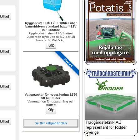
Ryggspruta FOX F200 18liter 4bar 
batteridriven standard batteri 12V 
inkl laddare
Uppladdningsbart 12 V batteri 
Justerbart tryck upp till 4,2 bar 18 
liters tank. Vikt 5 kg.
Favorit
Vattentankar för nedgrävning 1250 
till 6000Liter
Vattentankar för uppsamling och 
buffert
Se fler erbjudanden