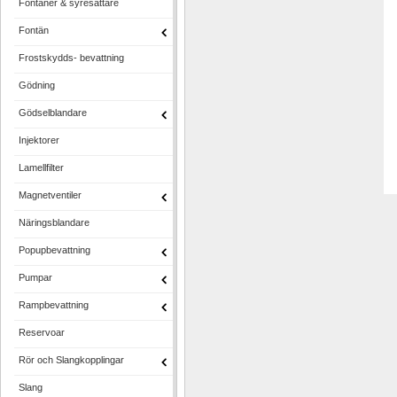
Fontäner & syresättare
Fontän
Frostskydds- bevattning
Gödning
Gödselblandare
Injektorer
Lamellfilter
Magnetventiler
Näringsblandare
Popupbevattning
Pumpar
Rampbevattning
Reservoar
Rör och Slangkopplingar
Slang