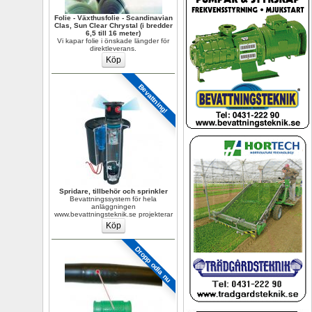
Folie - Växthusfolie - Scandinavian 
Clas, Sun Clear Chrystal (i bredder 
6,5 till 16 meter)
Vi kapar folie i önskade längder för 
direktleverans.
Bevattning!
Spridare, tillbehör och sprinkler
Bevattningssystem för hela 
anläggningen 
www.bevattningsteknik.se projekterar
Dropp odla nu