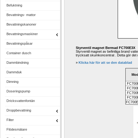
Befuktning
Bevattnings- mattor
Bevattningskanoner
Bevattningsmaskiner
Bevattningspåsar
Styrventil magnet Bermad FC700E3X 
Styrventil magnet av befintliga brand vatt
Container dusch
trycksatt skumkoncentrat . Detta gör det 
Dammbindning
» 
Klicka här för att se den datablad
Dammduk
Mod
Dimning
FC700
FC700
Doseringspump
FC700
FC700
Dricksvattenfontän
FC700E
Droppbevattning
Filter
Flödesmätare