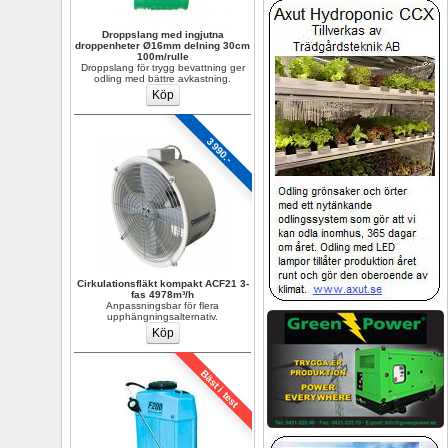
Droppslang med ingjutna 
droppenheter Ø16mm delning 30cm 
100m/rulle
Droppslang för trygg bevattning ger 
odling med bättre avkastning.
3990.-
Cirkulationsfläkt kompakt ACF21 3-
fas 4978m³/h
Anpassningsbar för flera 
upphängningsalternativ.
Bäst i test