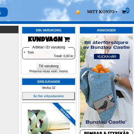
0
MITT KONTO
DIN VARUKORG
ANNONSER
KUNDVAGN 
Artiklar i Er varukorg
Tom
Totalt: 
0,00
kr
Till varukorg
Priserna visas exkl. moms
ERBJUDANDE
Vecka 32
Se fler erbjudanden
Direktlev