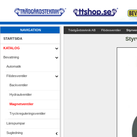
NAVIGATION
Trädgårdsteknik AB
Flödesventiler
Styrve
Sty
STARTSIDA
KATALOG
Bevattning
Automatik
Flödesventiler
Backventiler
Hydraulventiler
Magnetventiler
Tryckreguleringsventiler
Länspumpar
Sugledning