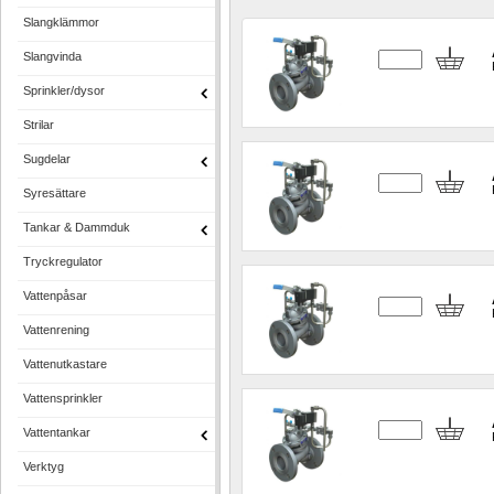
Slangklämmor
Slangvinda
Sprinkler/dysor
Strilar
Sugdelar
Syresättare
Tankar & Dammduk
Tryckregulator
Vattenpåsar
Vattenrening
Vattenutkastare
Vattensprinkler
Vattentankar
Verktyg