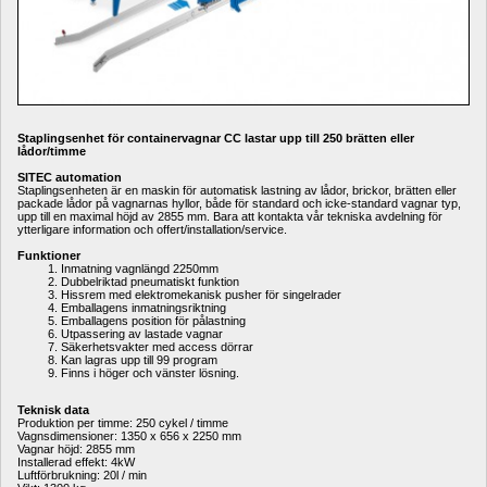
Staplingsenhet för containervagnar CC lastar upp till 250 brätten eller 
lådor/timme
SITEC automation
Staplingsenheten är en maskin för automatisk lastning av lådor, brickor, brätten eller 
packade lådor på vagnarnas hyllor, både för standard och icke-standard vagnar typ, 
upp till en maximal höjd av 2855 mm. Bara att kontakta vår tekniska avdelning för 
ytterligare information och offert/installation/service.
Funktioner
Inmatning vagnlängd 2250mm
Dubbelriktad pneumatiskt funktion
Hissrem med elektromekanisk pusher för singelrader
Emballagens inmatningsriktning
Emballagens position för pålastning
Utpassering av lastade vagnar
Säkerhetsvakter med access dörrar
Kan lagras upp till 99 program
Finns i höger och vänster lösning.
Teknisk data
Produktion per timme: 250 cykel / timme
Vagnsdimensioner: 1350 x 656 x 2250 mm
Vagnar höjd: 2855 mm
Installerad effekt: 4kW
Luftförbrukning: 20l / min