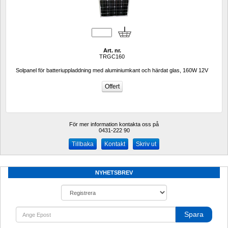
Art. nr.
TRGC160
Solpanel för batteriuppladdning med aluminiumkant och härdat glas, 160W 12V
För mer information kontakta oss på
0431-222 90 
Kontakt
Skriv ut
NYHETSBREV
Spara