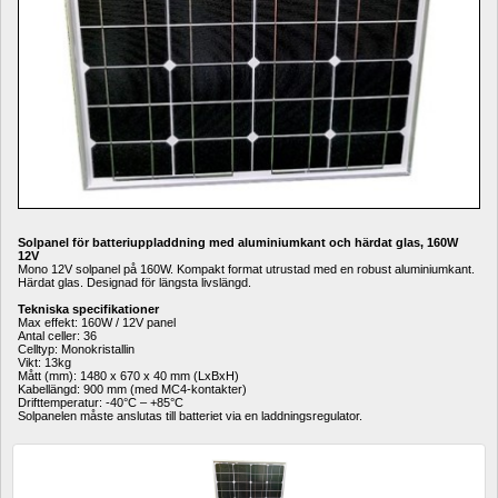
Solpanel för batteriuppladdning med aluminiumkant och härdat glas, 160W 
12V
Mono 12V solpanel på 160W. Kompakt format utrustad med en robust aluminiumkant.
Härdat glas. Designad för längsta livslängd.
Tekniska specifikationer
Max effekt: 160W / 12V panel
Antal celler: 36
Celltyp: Monokristallin
Vikt: 13kg
Mått (mm): 1480 x 670 x 40 mm (LxBxH)
Kabellängd: 900 mm (med MC4-kontakter)
Drifttemperatur: -40°C – +85°C
Solpanelen måste anslutas till batteriet via en laddningsregulator.