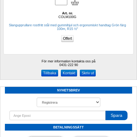
Art. nr.
COLM100G
Slangupprullare rostfritt stål med gummihjul och ergonomiskt handtag Grön färg 
100m, R15 ½"
För mer information kontakta oss på
0431-222 90 
Kontakt
Skriv ut
NYHETSBREV
Spara
BETALNINGSSÄTT