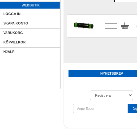
WEBBUTIK
LOGGA IN
SKAPA KONTO
VARUKORG
KÖPVILLKOR
HJÄLP
NYHETSBREV
S