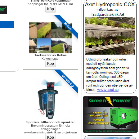
Slang- och Rörskopplingar
Kopplingar för PE/PEM/PEH-rör.
Kokos
Täckmattor av Kokos
Kokosmattor
Bevattning!
Spridare, tillbehör och sprinkler
Bevattningssystem för hela 
anläggningen 
www.bevattningsteknik.se projekterar