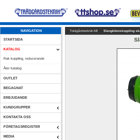
NAVIGATION
Trädgårdsteknik AB
Slangklämskoppling s
S
STARTSIDA
KATALOG
Rak koppling, reducerande
Åter katalog
OUTLET
BEGAGNAT
ERBJUDANDE
KUNDGRUPPER
KONTAKTA OSS
FÖRETAGSREGISTER
MEDIA