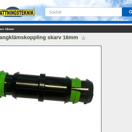
karv 16mm
langklämskoppling skarv 16mm 