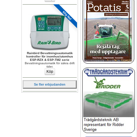
Köp Nu!
Rainbird Bevattningsautomatik 
kontroller för inomhus/utomhus 
ESP-RZX & ESP-TM2 serie
Bevattningsautomatik för säkra drift 
tider.
Se fler erbjudanden