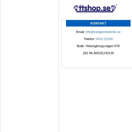
KONTAKT
Email: 
info@tradgardsteknik.se
Telefon: 
0431-22290
Butik: Helsingborgsvägen 578
262 96 ÄNGELHOLM 