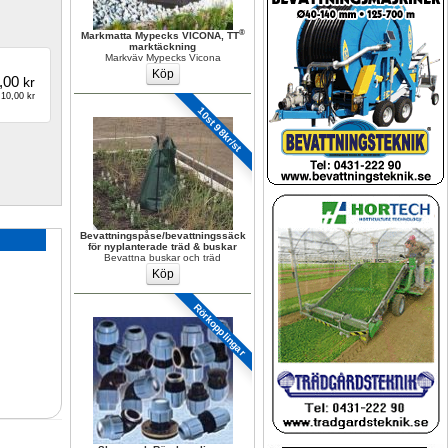
®
Markmatta Mypecks VICONA, TT
marktäckning
Markväv Mypecks Vicona
,00
kr
10,00 kr
10st 98kr/st
Bevattningspåse/bevattningssäck 
för nyplanterade träd & buskar
Bevattna buskar och träd
Rörkopplingar 