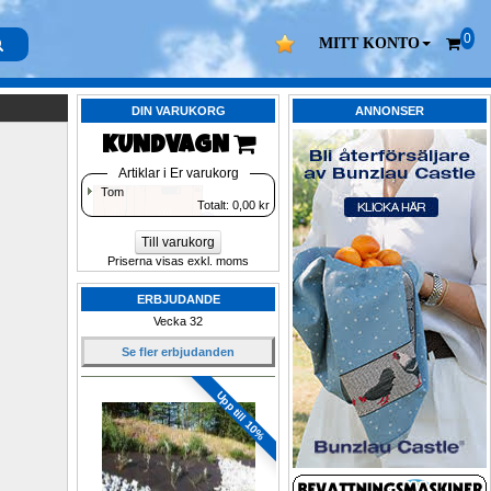
0
MITT KONTO
DIN VARUKORG
ANNONSER
KUNDVAGN 
Artiklar i Er varukorg
Tom
Totalt: 
0,00
kr
Till varukorg
Priserna visas exkl. moms
ERBJUDANDE
Vecka 32
Se fler erbjudanden
Upp till 10%