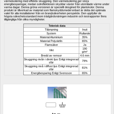
värmeisolering
med effektiv
skuggning
.
Den
värmeisolering
ger
stora 
energibesparingar
,
medan
solreflektionen
skyddar
växter från
utstrålade
värme
under 
varma dagar
.
Denna gröna
versionen
är speciellt
desgined
för plantskolor
.
Denna 
produkt
är tillverkad av
material som flamskyddsmedel
enbart
är detta
det optimala 
valet
för alla installationer
från
en
brandsäkerheten
perspektiv
.
Den uppfyller
de 
högsta
säkerhetsstandard
inom trädgårdsnäringen industrin
och
testrapporter
finns
tillgängliga från olika
myndigheter
.
Teknisk data
Tilämpning
Inuti
System
Rullande
Material Aluminium
35%
Material Polyolefin
65%
Flamsäker
Ja
190 
Vikt
g/m²
Bredd av remsor
4.6 mm
Skuggning nivån i direkt ljus Enligt integrerad 
79%
sfär
Skuggning nivå i diffust ljus Enligt integrerad 
81%
sfär
Energibesparing Enligt Svensson
65%
Art. nr.