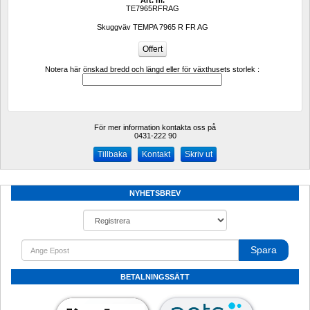
TE7965RFRAG
Skuggväv TEMPA 7965 R FR AG
Notera här önskad bredd och längd eller för växthusets storlek :
För mer information kontakta oss på
0431-222 90 
Kontakt
Skriv ut
NYHETSBREV
Spara
BETALNINGSSÄTT