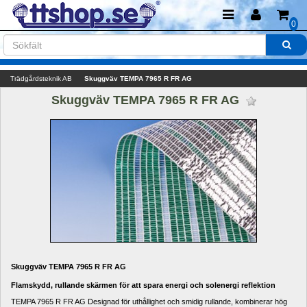
0
Trädgårdsteknik AB
Skuggväv TEMPA 7965 R FR AG
Skuggväv TEMPA 7965 R FR AG 
Skuggväv TEMPA 7965 R FR AG
Flamskydd,
rullande
skärmen
för
att spara energi
och solenergi
reflektion
TEMPA
7965
R
FR
AG
Designad för
uthållighet och
smidig
rullande
,
kombinerar hög