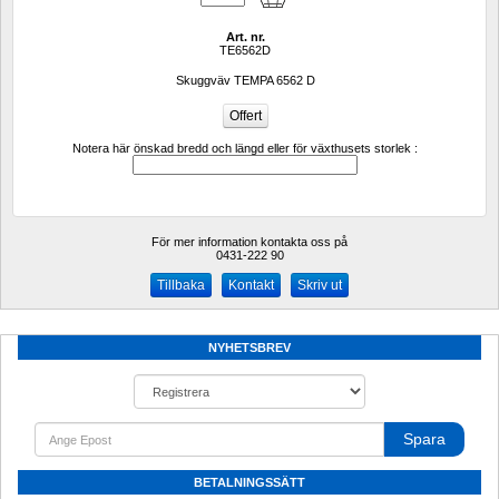
Art. nr.
TE6562D
Skuggväv TEMPA 6562 D
Notera här önskad bredd och längd eller för växthusets storlek :
För mer information kontakta oss på
0431-222 90 
Kontakt
Skriv ut
NYHETSBREV
Spara
BETALNINGSSÄTT