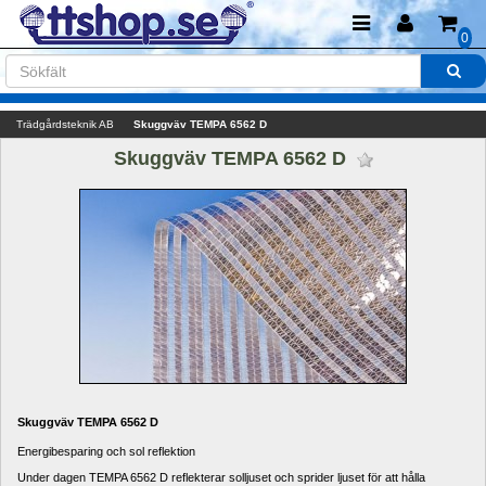
0
Trädgårdsteknik AB
Skuggväv TEMPA 6562 D
Skuggväv TEMPA 6562 D 
Skuggväv TEMPA 6562 D
Energibesparing
och sol
reflektion
Under dagen
TEMPA
6562
D
reflekterar solljuset
och
sprider ljuset
för att hålla