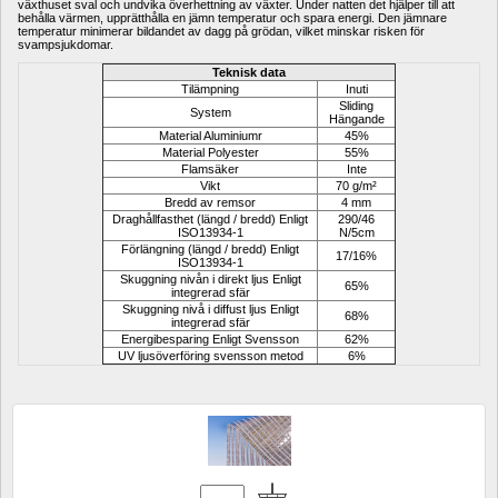
växthuset
sval och
undvika överhettning
av växter
.
Under natten
det hjälper till att
behålla värmen
,
upprätthålla en jämn temperatur
och spara energi
.
Den jämnare 
temperatur
minimerar
bildandet av
dagg på grödan
,
vilket minskar risken för
svampsjukdomar
.
Teknisk data
Tilämpning
Inuti
Sliding 
System
Hängande
Material Aluminiumr
45%
Material Polyester
55%
Flamsäker
Inte
Vikt
70 g/m²
Bredd av remsor
4 mm
Draghållfasthet (längd / bredd) Enligt 
290/46 
ISO13934-1
N/5cm
Förlängning (längd / bredd) Enligt 
17/16%
ISO13934-1
Skuggning nivån i direkt ljus Enligt 
65%
integrerad sfär
Skuggning nivå i diffust ljus Enligt 
68%
integrerad sfär
Energibesparing Enligt Svensson
62%
UV ljusöverföring svensson metod
6%