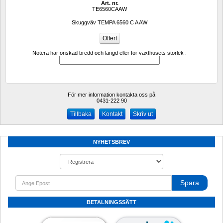
Art. nr.
TE6560CAAW
Skuggväv TEMPA 6560 C A AW
Notera här önskad bredd och längd eller för växthusets storlek :
För mer information kontakta oss på
0431-222 90 
Kontakt
Skriv ut
NYHETSBREV
Spara
BETALNINGSSÄTT