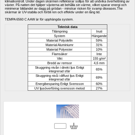
klimatkontroll
.
Under dagen
skärmen
reflekterar
solljus för att undvika
överhettning av
växter
.
På natten
det hjälper
växterna
att behålla
sin värme
,
vilket sparar
energi och
minimerar
bildandet av
dagg på
grödan
-
minskar risken för
svamp
diseases.The
skärmar är
UV-
stabila
och förbli
ren och
effektiv
under en lång tid
.
TEMPA
6560
C A
AW
är
för upphängda
system
.
Teknisk data
Tilämpning
Inuti
System
Hängande
Material Polyolefin
59%
Material Aluminiumr
31%
Material Polyester
10%
Flamsäker
Inte
Vikt
155 g/m²
Bredd av remsor
4,6 mm
Skuggning nivån i direkt ljus Enligt 
65%
integrerad sfär
Skuggning nivå i diffust ljus Enligt 
69%
integrerad sfär
Energibesparing Enligt Svensson
60%
UV ljusöverföring svensson metod
27%