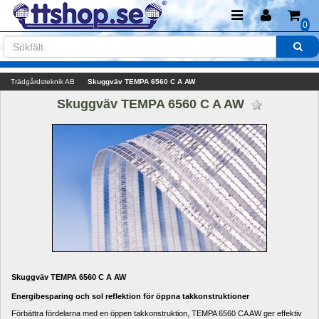
0
Trädgårdsteknik AB
Skuggväv TEMPA 6560 C A AW
Skuggväv TEMPA 6560 C A AW 
Skuggväv TEMPA 6560 C A AW
Energibesparing
och sol
reflektion
för öppna
takkonstruktioner
Förbättra
fördelarna med
en öppen
takkonstruktion
,
TEMPA
6560
CA
AW
ger effektiv