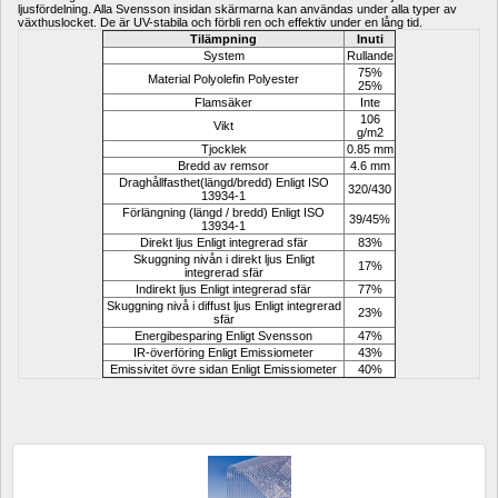
ljusfördelning. Alla Svensson insidan skärmarna kan användas under alla typer av 
växthuslocket. De är UV-stabila och förbli ren och effektiv under en lång tid. 
Tilämpning
Inuti
System
Rullande
75% 
Material Polyolefin Polyester
25%
Flamsäker
Inte
106 
Vikt
g/m2
Tjocklek
0.85 mm
Bredd av remsor
4.6 mm
Draghållfasthet(längd/bredd) Enligt ISO 
320/430
13934-1
Förlängning (längd / bredd) Enligt ISO 
39/45%
13934-1
Direkt ljus Enligt integrerad sfär
83%
Skuggning nivån i direkt ljus Enligt 
17%
integrerad sfär
Indirekt ljus Enligt integrerad sfär
77%
Skuggning nivå i diffust ljus Enligt integrerad 
23%
sfär
Energibesparing Enligt Svensson
47%
IR-överföring Enligt Emissiometer
43%
Emissivitet övre sidan Enligt Emissiometer
40%