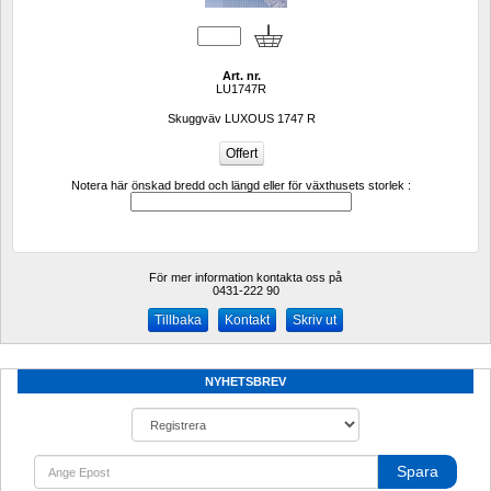
Art. nr.
LU1747R
Skuggväv LUXOUS 1747 R
Notera här önskad bredd och längd eller för växthusets storlek :
För mer information kontakta oss på
0431-222 90 
Kontakt
Skriv ut
NYHETSBREV
Spara