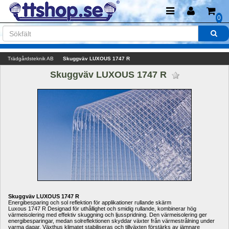
0
Trädgårdsteknik AB
Skuggväv LUXOUS 1747 R
Skuggväv LUXOUS 1747 R 
Skuggväv LUXOUS 1747 R
Energibesparing och sol reflektion för applikationer rullande skärm
Luxous 1747 R Designad för uthållighet och smidig rullande, kombinerar hög 
värmeisolering med effektiv skuggning och ljusspridning. Den värmeisolering ger 
energibesparingar, medan solreflektionen skyddar växter från värmestrålning under 
varma dagar. Växthus klimatet stabiliseras och tillväxten förstärks av jämnare 