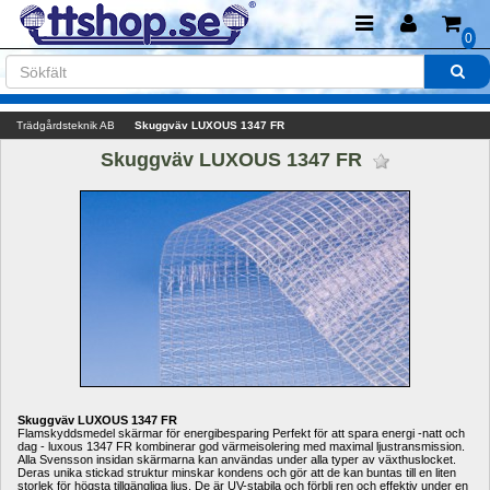
0
Trädgårdsteknik AB
Skuggväv LUXOUS 1347 FR
Skuggväv LUXOUS 1347 FR 
Skuggväv LUXOUS 1347 FR
Flamskyddsmedel skärmar för energibesparing Perfekt för att spara energi -natt och 
dag - luxous 1347 FR kombinerar god värmeisolering med maximal ljustransmission. 
Alla Svensson insidan skärmarna kan användas under alla typer av växthuslocket. 
Deras unika stickad struktur minskar kondens och gör att de kan buntas till en liten 
storlek för högsta tillgängliga ljus. De är UV-stabila och förbli ren och effektiv under en 