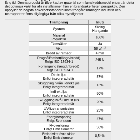
lång tid. Denna produkt är tillverkad av material som flamskyddsmedel enbart är detta 
det optimala valet för alla installationer från en brandsäkerheten perspektiv. Den 
uppfyller de högsta säkerhetsstandard inom trädgårdsnäringen industrin och 
testrapporter finns tillgängliga från olika myndigheter.
Tilämpning
Inuti
Sliding
System
Hangande
Material
100%
Polyolefin
Flamsäker
Ja
2
Vikt
58 g/m
Bredd av remsor
4 mm
Draghållfasthet(längd/bredd)
245 N
Enligt ISO 13934-1
Förlängning (längd / bredd)
17%
Enligt ISO 13934-1
Direkt ljus
87%
Enligt integrerad sfär
Skuggning nivån i direkt ljus
13%
Enligt integrerad sfär
Indirekt ljus
80%
Enligt integrerad sfär
Skuggning nivå i diffust ljus
20%
Enligt integrerad sfär
UV-ljustransmission
23%
Enligt integrerad sfär
Energibesparing
47%
Enligt Svensson
IR-överföring
36%
Enligt Emissiometer
Emissivitet övre sidan
0,54%
Enligt Emissiometer