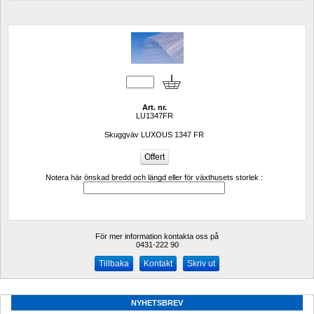
Art. nr.
LU1347FR
Skuggväv LUXOUS 1347 FR
Notera här önskad bredd och längd eller för växthusets storlek :
För mer information kontakta oss på
0431-222 90 
Kontakt
Skriv ut
NYHETSBREV