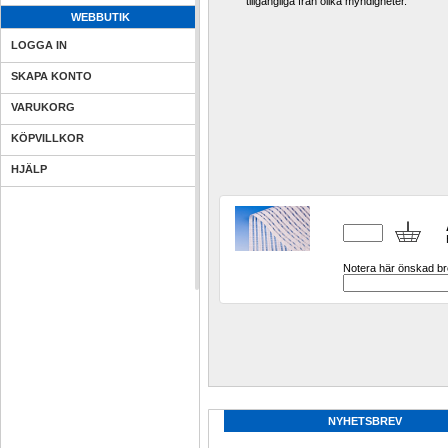
tillgängliga från olika myndigheter.
WEBBUTIK
LOGGA IN
SKAPA KONTO
VARUKORG
KÖPVILLKOR
HJÄLP
Notera här önskad bre
NYHETSBREV