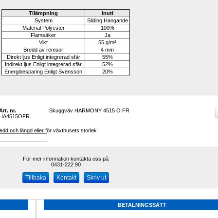
Tilämpning
Inuti
System
Sliding Hangande
Material Polyester
100%
Flamsäker
Ja
Vikt
55 g/m²
Bredd av remsor
4 mm
Direkt ljus Enligt integrerad sfär
55%
Indirekt ljus Enligt integrerad sfär
52%
Energibesparing Enligt Svensson
20%
Art. nr.
Skuggväv HARMONY 4515 O FR
HA4515OFR
dd och längd eller för växthusets storlek :
För mer information kontakta oss på
0431-222 90 
Kontakt
Skriv ut
BETALNINGSSÄTT