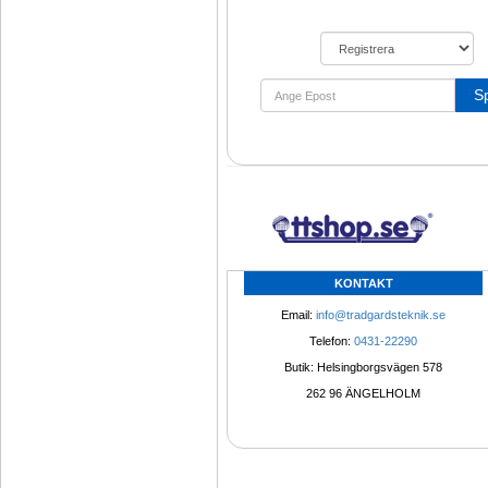
S
KONTAKT
Email: 
info@tradgardsteknik.se
Telefon: 
0431-22290
Butik: Helsingborgsvägen 578
262 96 ÄNGELHOLM 