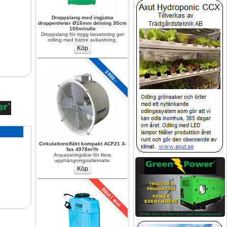
Droppslang med ingjutna 
droppenheter Ø16mm delning 30cm 
100m/rulle
Droppslang för trygg bevattning ger 
odling med bättre avkastning.
3990.-
Cirkulationsfläkt kompakt ACF21 3-
fas 4978m³/h
Anpassningsbar för flera 
upphängningsalternativ.
Bäst i test