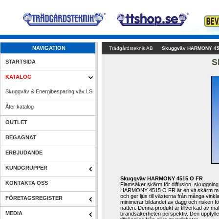
NAVIGATION
Trädgårdsteknik AB
Skuggväv HARMONY 45
S
STARTSIDA
KATALOG
Skuggväv & Energibesparing väv LS
Åter katalog
OUTLET
BEGAGNAT
ERBJUDANDE
KUNDGRUPPER
Skuggväv HARMONY 4515 O FR
KONTAKTA OSS
Flamsäker skärm för diffusion, skuggning 
HARMONY 4515 O FR är en vit skärm med e
och ger ljus till växterna från många vinklar
FÖRETAGSREGISTER
minimerar bildandet av dagg och risken fö
natten. Denna produkt är tillverkad av mate
MEDIA
brandsäkerheten perspektiv. Den uppfylle