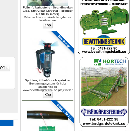
Folie - Växthusfolie - Scandinavian 
Clas, Sun Clear Chrystal (i bredder 
6,5 till 16 meter)
Vi kapar folie i önskade längder för 
direktleverans.
Bevattning!
Spridare, tillbehör och sprinkler
Bevattningssystem för hela 
anläggningen 
www.bevattningsteknik.se projekterar
Dropp odla nu