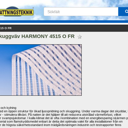
15 O FR
kuggväv HARMONY 4515 O FR 
och kylning 
n öppen struktur för ökad ljusspridning och skuggning. Under varma dagar det skyddar, k
 - stimulera tillväxt. På natten är det hjälper till att reducera utstrålad värmeförlust, vilket 
r svampsjukdomar. I kalla klimat det är ofta i kombination med en energibesparing skärmen p
rial som flamskyddsmedel enbart är detta det optimala valet för alla installationer från en 
r de högsta säkerhetsstandard inom trädgårdsnäringen industrin och testrapporter finns 