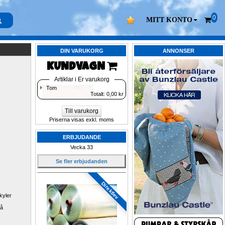
0
MITT KONTO
DIN VARUKORG
ANNONSER
KUNDVAGN 
Artiklar i Er varukorg
Tom
Totalt: 
0,00
kr
Till varukorg
Priserna visas exkl. moms
ERBJUDANDE
Vecka 33
Se fler erbjudanden
Direktlev
yler 
å 