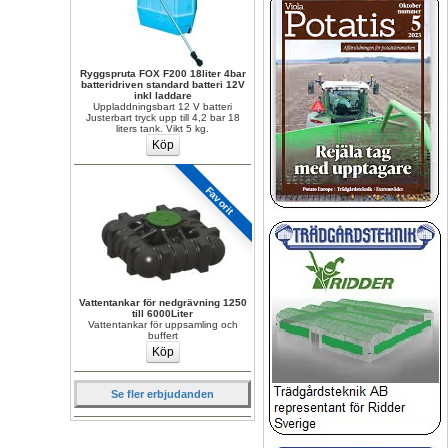
Ryggspruta FOX F200 18liter 4bar 
batteridriven standard batteri 12V 
inkl laddare
Uppladdningsbart 12 V batteri 
Justerbart tryck upp till 4,2 bar 18 
liters tank. Vikt 5 kg.
Favorit
Vattentankar för nedgrävning 1250 
till 6000Liter
Vattentankar för uppsamling och 
buffert
Se fler erbjudanden