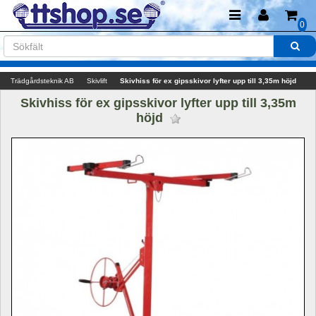
0
Trädgårdsteknik AB
Skivlift
Skivhiss för ex gipsskivor lyfter upp till 3,35m höjd
Skivhiss för ex gipsskivor lyfter upp till 3,35m 
höjd 