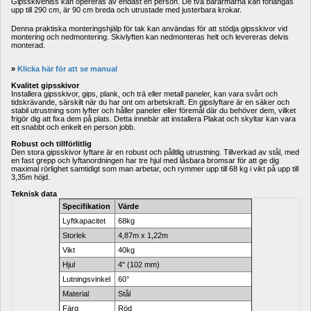
Gipsskivehiss kan opereras av endast en person. De två bärarmarna kan förlängas 
upp till 290 cm, är 90 cm breda och utrustade med justerbara krokar.
Denna praktiska monteringshjälp för tak kan användas för att stödja gipsskivor vid 
montering och nedmontering. Skivlyften kan nedmonteras helt och levereras delvis 
monterad.
» 
Klicka här för att se manual
Kvalitet gipsskivor
Installera gipsskivor, gips, plank, och trä eller metall paneler, kan vara svårt och 
tidskrävande, särskilt när du har ont om arbetskraft. En gipslyftare är en säker och 
stabil utrustning som lyfter och håller paneler eller föremål där du behöver dem, vilket 
frigör dig att fixa dem på plats. Detta innebär att installera Plakat och skyltar kan vara 
ett snabbt och enkelt en person jobb.
Robust och tillförlitlig
Den stora gipsskivor lyftare är en robust och pålitlig utrustning. Tillverkad av stål, med 
en fast grepp och lyftanordningen har tre hjul med låsbara bromsar för att ge dig 
maximal rörlighet samtidigt som man arbetar, och rymmer upp till 68 kg i vikt på upp till 
3,35m höjd.
Teknisk data
Specifikation
Värde
Lyftkapacitet
68kg
Storlek
4,87m x 1,22m
Vikt
40kg
Hjul
4" (102 mm)
Lutningsvinkel
60°
Material
Stål
Färg
Röd