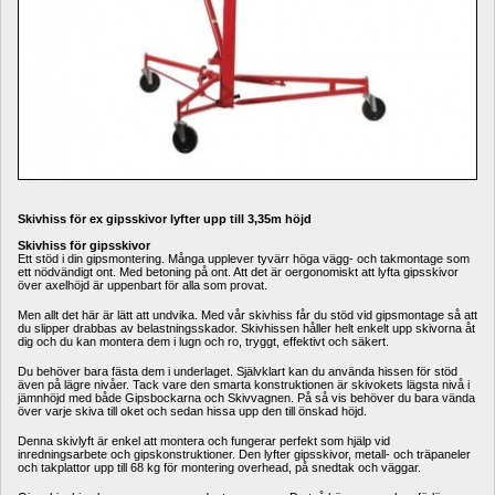
Skivhiss för ex gipsskivor lyfter upp till 3,35m höjd
Skivhiss för gipsskivor
Ett stöd i din gipsmontering. Många upplever tyvärr höga vägg- och takmontage som 
ett nödvändigt ont. Med betoning på ont. Att det är oergonomiskt att lyfta gipsskivor 
över axelhöjd är uppenbart för alla som provat.
Men allt det här är lätt att undvika. Med vår skivhiss får du stöd vid gipsmontage så att 
du slipper drabbas av belastningsskador. Skivhissen håller helt enkelt upp skivorna åt 
dig och du kan montera dem i lugn och ro, tryggt, effektivt och säkert.
Du behöver bara fästa dem i underlaget. Självklart kan du använda hissen för stöd 
även på lägre nivåer. Tack vare den smarta konstruktionen är skivokets lägsta nivå i 
jämnhöjd med både Gipsbockarna och Skivvagnen. På så vis behöver du bara vända 
över varje skiva till oket och sedan hissa upp den till önskad höjd.
Denna skivlyft är enkel att montera och fungerar perfekt som hjälp vid 
inredningsarbete och gipskonstruktioner. Den lyfter gipsskivor, metall- och träpaneler 
och takplattor upp till 68 kg för montering overhead, på snedtak och väggar.