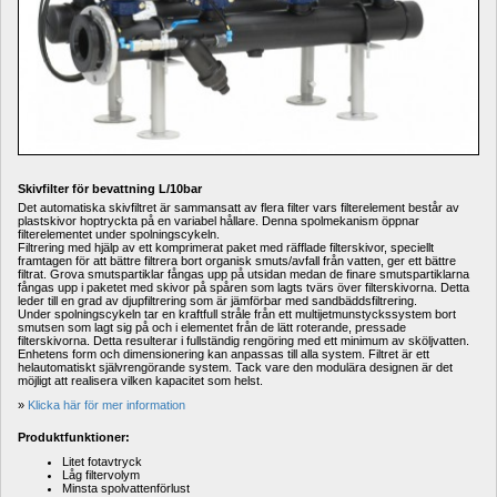
Skivfilter för bevattning L/10bar
Det automatiska skivfiltret är sammansatt av flera filter vars filterelement består av 
plastskivor hoptryckta på en variabel hållare. Denna spolmekanism öppnar 
filterelementet under spolningscykeln.
Filtrering med hjälp av ett komprimerat paket med räfflade filterskivor, speciellt 
framtagen för att bättre filtrera bort organisk smuts/avfall från vatten, ger ett bättre 
filtrat. Grova smutspartiklar fångas upp på utsidan medan de finare smutspartiklarna 
fångas upp i paketet med skivor på spåren som lagts tvärs över filterskivorna. Detta 
leder till en grad av djupfiltrering som är jämförbar med sandbäddsfiltrering.
Under spolningscykeln tar en kraftfull stråle från ett multijetmunstyckssystem bort 
smutsen som lagt sig på och i elementet från de lätt roterande, pressade 
filterskivorna. Detta resulterar i fullständig rengöring med ett minimum av sköljvatten. 
Enhetens form och dimensionering kan anpassas till alla system. Filtret är ett 
helautomatiskt självrengörande system. Tack vare den modulära designen är det 
möjligt att realisera vilken kapacitet som helst.
» 
Klicka här för mer information
Produktfunktioner:
Litet fotavtryck
Låg filtervolym
Minsta spolvattenförlust