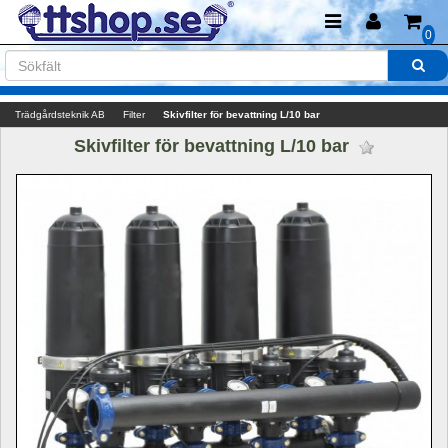
0
Trädgårdsteknik AB
Filter
Skivfilter för bevattning L/10 bar
Skivfilter för bevattning L/10 bar 