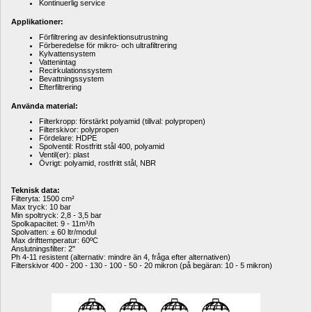
Kontinuerlig service
Applikationer:
Förfiltrering av desinfektionsutrustning
Förberedelse för mikro- och ultrafiltrering
Kylvattensystem
Vattenintag
Recirkulationssystem
Bevattningssystem
Efterfiltrering
Använda material:
Filterkropp: förstärkt polyamid (tillval: polypropen)
Filterskivor: polypropen
Fördelare: HDPE
Spolventil: Rostfritt stål 400, polyamid
Ventil(er): plast
Övrigt: polyamid, rostfritt stål, NBR
Teknisk data:
Filteryta: 1500 cm²
Max tryck: 10 bar
Min spoltryck: 2,8 - 3,5 bar
Spolkapacitet: 9 - 11m³/h
Spolvatten: ± 60 ltr/modul
Max drifttemperatur: 60ºC
Anslutningsfilter: 2"
Ph 4-11 resistent (alternativ: mindre än 4, fråga efter alternativen)
Filterskivor 400 - 200 - 130 - 100 - 50 - 20 mikron (på begäran: 10 - 5 mikron)