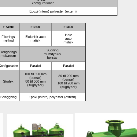
konfigurationer
Epoxi (intern) polyester (extern)
F Serie
F3300
F3400
Halv
Filterings 
Elektrisk auto
auto
method
matisk
matisk
Sugning 
Rengörings
munstycke/
mekanism
borstar
Konfiguration
Parallel
Parallel
100 till 350 mm 
80 till 200 mm 
(pensel)
(pensel)
Storlek
80 till 500 mm 
100 till 200 mm 
(sugdysor)
(sugdysor)
Beläggning
Epoxi (intern) polyester (extern)