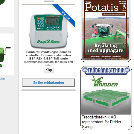
Köp Nu!
Rainbird Bevattningsautomatik 
kontroller för inomhus/utomhus 
ESP-RZX & ESP-TM2 serie
Bevattningsautomatik för säkra drift 
tider.
ion 
Se fler erbjudanden