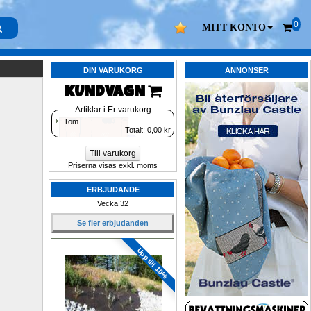
0
MITT KONTO
DIN VARUKORG
ANNONSER
KUNDVAGN 
Artiklar i Er varukorg
Tom
Totalt: 
0,00
kr
Till varukorg
Priserna visas exkl. moms
ERBJUDANDE
Vecka 32
Se fler erbjudanden
Upp till 10%