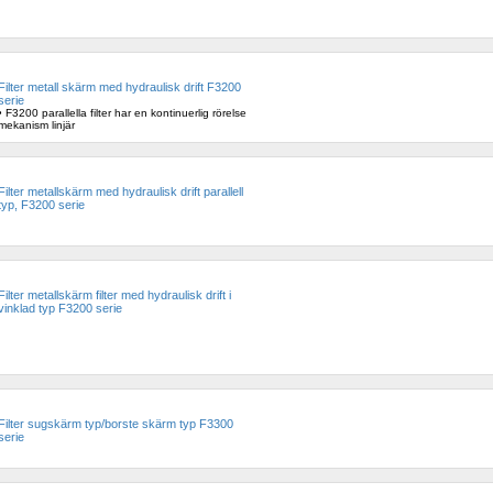
Filter metall skärm med hydraulisk drift F3200 
serie 
• F3200 parallella filter har en kontinuerlig rörelse 
mekanism linjär
Filter metallskärm med hydraulisk drift parallell 
typ, F3200 serie
Filter metallskärm filter med hydraulisk drift i 
vinklad typ F3200 serie
Filter sugskärm typ/borste skärm typ F3300 
serie