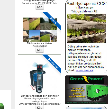
Slang- och Rörskopplingar
Kopplingar för PE/PEM/PEH-rör.
Kokos
Täckmattor av Kokos
Kokosmattor
Bevattning!
Spridare, tillbehör och sprinkler
Bevattningssystem för hela 
anläggningen 
www.bevattningsteknik.se projekterar