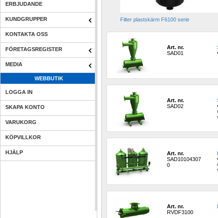
ERBJUDANDE
KUNDGRUPPER
Filter plastskärm F6100 serie
KONTAKTA OSS
Art. nr.
FÖRETAGSREGISTER
SAD01
MEDIA
WEBBUTIK
LOGGA IN
Art. nr.
SAD02
SKAPA KONTO
VARUKORG
KÖPVILLKOR
HJÄLP
Art. nr.
SAD10104307
0
Art. nr.
RVDF3100