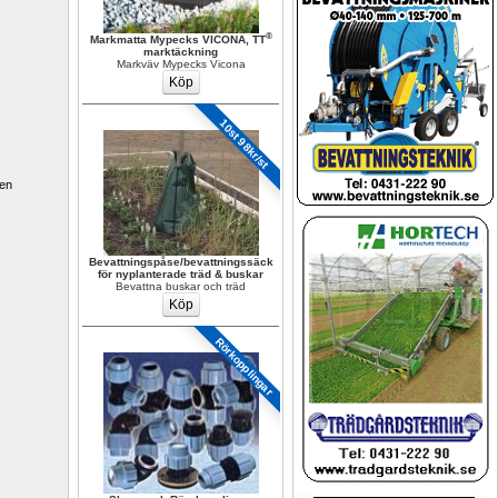
®
Markmatta Mypecks VICONA, TT
marktäckning
Markväv Mypecks Vicona
10st 98kr/st
en 
Bevattningspåse/bevattningssäck 
för nyplanterade träd & buskar
Bevattna buskar och träd
Rörkopplingar 