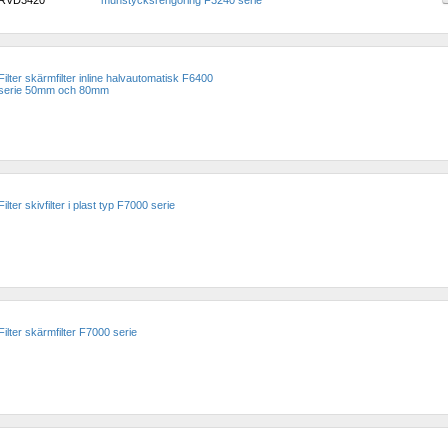
RVD3420
munstycksrengöring F3240 serie
Filter skärmfilter inline halvautomatisk F6400 
serie 50mm och 80mm 
Filter skivfilter i plast typ F7000 serie 
Filter skärmfilter F7000 serie