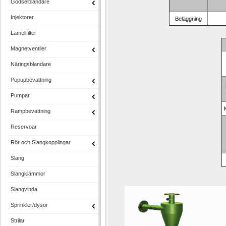
Gödselblandare
Injektorer
Beläggning
Lamellfilter
Magnetventiler
Näringsblandare
Popupbevattning
Pumpar
Rampbevattning
Reservoar
Rör och Slangkopplingar
Slang
Slangklämmor
Slangvinda
Sprinkler/dysor
Strilar