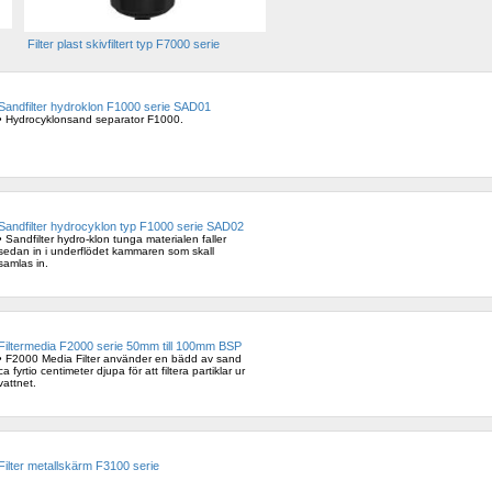
Filter plast skivfiltert typ F7000 serie 
Sandfilter hydroklon F1000 serie SAD01
• Hydrocyklonsand separator F1000.
Sandfilter hydrocyklon typ F1000 serie SAD02
• Sandfilter hydro-klon tunga materialen faller 
sedan in i underflödet kammaren som skall 
samlas in.
Filtermedia F2000 serie 50mm till 100mm BSP
• F2000 Media Filter använder en bädd av sand 
ca fyrtio centimeter djupa för att filtera partiklar ur 
vattnet.
Filter metallskärm F3100 serie