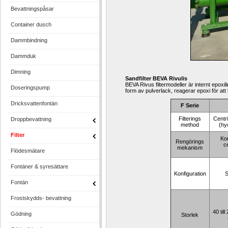
Bevattningspåsar
Container dusch
Dammbindning
Dammduk
Dimning
Sandfilter BEVA Rivulis
BEVA Rivus filtermodeller är internt epoxili
Doseringspump
form av pulverlack, reagerar epoxi för at
Dricksvattenfontän
F Serie
Filterings 
Centr
Droppbevattning
method
(hy
Filter
Kon
Rengörings
ce
mekanism
Flödesmätare
Fontäner & syresättare
Konfiguration
S
Fontän
Frostskydds- bevattning
40 til
Gödning
Storlek