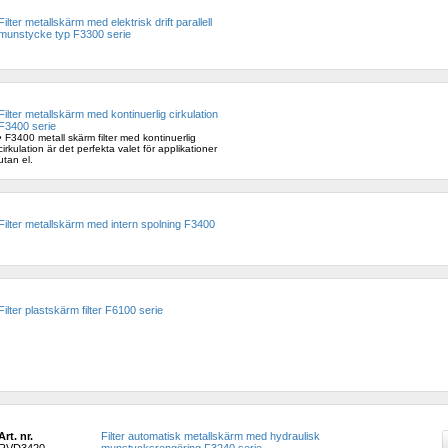
Filter metallskärm med elektrisk drift parallell 
munstycke typ F3300 serie 
Filter metallskärm med kontinuerlig cirkulation 
F3400 serie
• F3400 metall skärm filter med kontinuerlig 
cirkulation är det perfekta valet för applikationer 
utan el.
Filter metallskärm med intern spolning F3400
Filter plastskärm filter F6100 serie
Art. nr.
Filter automatisk metallskärm med hydraulisk 