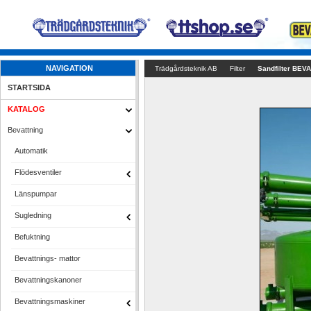
NAVIGATION
Trädgårdsteknik AB
Filter
Sandfilter BEVA
STARTSIDA
KATALOG
Bevattning
Automatik
Flödesventiler
Länspumpar
Sugledning
Befuktning
Bevattnings- mattor
Bevattningskanoner
Bevattningsmaskiner