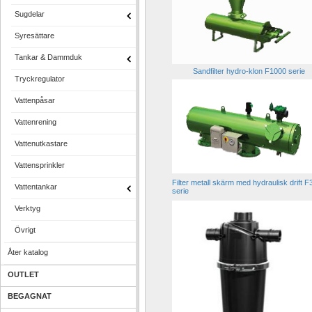
Sugdelar
Syresättare
Tankar & Dammduk
Sandfilter hydro-klon F1000 serie
Tryckregulator
Vattenpåsar
Vattenrening
Vattenutkastare
Vattensprinkler
Filter metall skärm med hydraulisk drift F
Vattentankar
serie
Verktyg
Övrigt
Åter katalog
OUTLET
BEGAGNAT