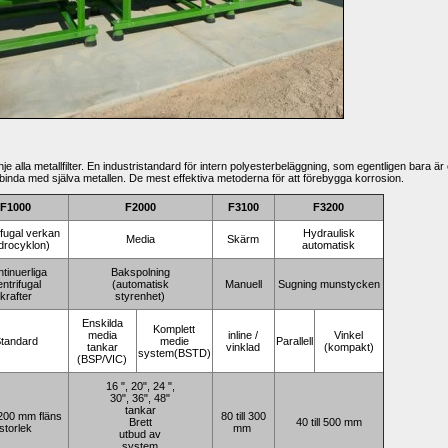
nje alla metallfilter. En industristandard för intern polyesterbeläggning, som egentligen bara är 
t binda med själva metallen. De mest effektiva metoderna för att förebygga korrosion.
F1000
F2000
F3100
F3200
ifugal verkan
Hydraulisk 
Media
Skärm
drocyklon)
automatisk
tinuerliga 
Bakspolning 
ntrifugal
(automatisk
Manuell
Sugning munstycken
krafter
styrenhet)
Enskilda 
Komplett 
media
inline
/
Vinkel 
tandard
medie
Parallell
tankar
vinklad
(kompakt)
system(BSTD)
(BSP/VIC)
16 ", 20", 24 ",
30", 36", 48"
tankar
l 200 mm fläns
80 till 300 
Brett 
40 till 500 mm
storlek
mm
utbud av 
system