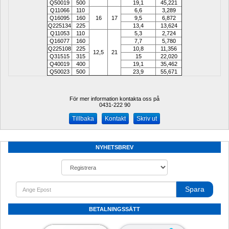
Q50019
500
19,1
45,221
Q11066
110
6,6
3,289
Q16095
160
16
17
9,5
6,872
Q225134
225
13,4
13,624
Q11053
110
5,3
2,724
Q16077
160
7,7
5,780
Q225108
225
10,8
11,356
12,5
21
Q31515
315
15
22,020
Q40019
400
19,1
35,462
Q50023
500
23,9
55,671
För mer information kontakta oss på
0431-222 90 
Kontakt
Skriv ut
NYHETSBREV
Spara
BETALNINGSSÄTT