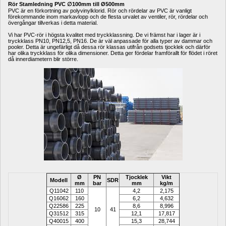
Rör Stamledning PVC ∅100mm till Ø500mm
PVC är en förkortning av polyvinylklorid. Rör och rördelar av PVC är vanligt 
förekommande inom markavlopp och de flesta urvalet av ventiler, rör, rördelar och 
övergångar tillverkas i detta material.
Vi har PVC-rör i högsta kvalitet med tryckklassning. De vi främst har i lager är i 
tryckklass PN10, PN12,5, PN16. De är väl anpassade för alla typer av dammar och 
pooler. Detta är ungefärligt då dessa rör klassas utifrån godsets tjocklek och därför 
har olika tryckklass för olika dimensioner. Detta ger fördelar framförallt för flödet i röret 
då innerdiametern blir större.
Ø 
PN 
Tjocklek 
Vikt 
Modell
SDR
mm
bar
mm
kg/m
Q11042
110
4,2
2,175
Q16062
160
6,2
4,632
Q22586
225
8,6
8,996
10
41
Q31512
315
12,1
17,817
Q40015
400
15,3
28,744