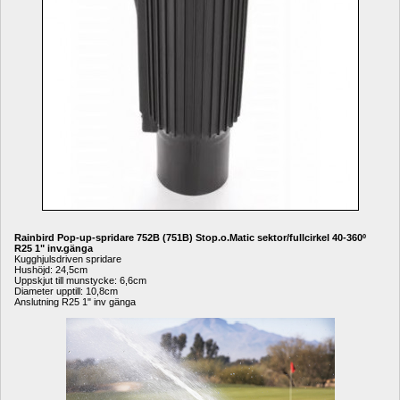
Rainbird Pop-up-spridare 752B (751B) Stop.o.Matic sektor/fullcirkel 40-360º 
R25 1" inv.gänga
Kugghjulsdriven spridare 
Hushöjd: 24,5cm
Uppskjut till munstycke: 6,6cm
Diameter upptill: 10,8cm
Anslutning R25 1" inv gänga