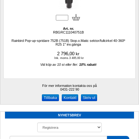
Art. nr.
RBGRC111040751B
Rainbird Pop-up-spridare 752B (751B) Stop.o.Matic sektor/fullcirkel 40-360º 
R25 1" inv.gänga
2 796,00
kr
Ink. moms.3 495,00 kr
Vid köp av 10 st eller fler: 
10% rabatt 
För mer information kontakta oss på
0431-222 90 
Kontakt
Skriv ut
NYHETSBREV