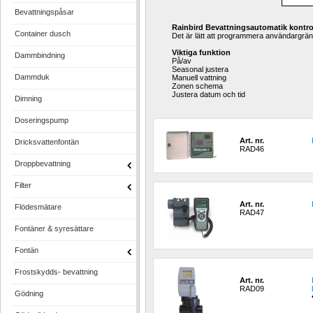
Bevattningspåsar
Rainbird Bevattningsautomatik kontro
Container dusch
Det är lätt att programmera användargrän
Viktiga funktion
Dammbindning
På/av
Seasonal justera
Dammduk
Manuell vattning
Zonen schema
Justera datum och tid
Dimning
Doseringspump
Art. nr.
Dricksvattenfontän
RAD46
Droppbevattning
Filter
Art. nr.
Flödesmätare
RAD47
Fontäner & syresättare
Fontän
Frostskydds- bevattning
Art. nr.
RAD09
Gödning