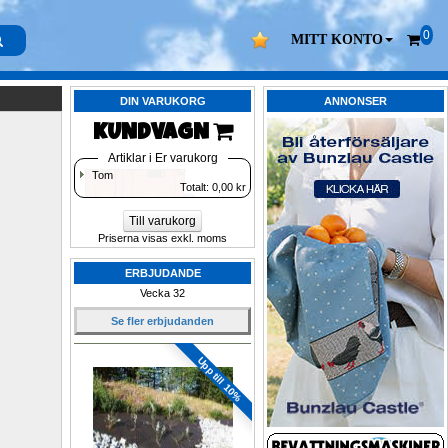
0
MITT KONTO
DIN VARUKORG
ANNONSER
KUNDVAGN 
Artiklar i Er varukorg
Tom
Totalt: 
0,00
kr
Till varukorg
Priserna visas exkl. moms
ERBJUDANDE
Vecka 32
Se fler erbjudanden
Upp till 10%