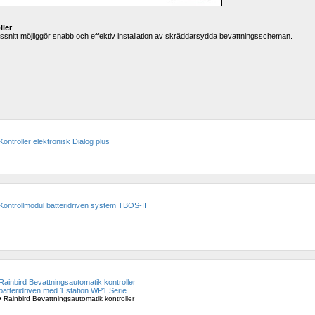
ller
ssnitt möjliggör snabb och effektiv installation av skräddarsydda bevattningsscheman.
Kontroller elektronisk Dialog plus
Kontrollmodul batteridriven system TBOS-II
Rainbird Bevattningsautomatik kontroller 
batteridriven med 1 station WP1 Serie
• Rainbird Bevattningsautomatik kontroller