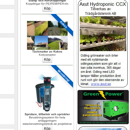
Slang- och Rörskopplingar
Kopplingar för PE/PEM/PEH-rör.
Kokos
Täckmattor av Kokos
Kokosmattor
Bevattning!
Spridare, tillbehör och sprinkler
Bevattningssystem för hela 
anläggningen 
www.bevattningsteknik.se projekterar