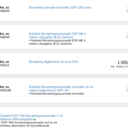
Art. nr.
Bevattning dekoder kontroller ESP-LXD serie
RAD43
Art. nr.
Rainbird Bevattningsautomatik ESP-ME 4 
RAD44
station utbyggbar till 22 stationer
• Rainbird Bevattningsautomatik ESP-ME 4 
station utbyggbar till 22 stationer
Art. nr.
Bevattning digital timer för kran R20
1 005
RAD11
Ink. moms.1 2
Art. nr.
Rainbird Bevattningsautomatik kontroller för en 
RAD195
station batteridriven WP1-AG
• Rainbird Bevattningsautomatik kontroller
Rainbird ESP-TM2 Bevattningsautomatik 4-12 
Stationer Wifi kompatibel
• ESP-TM2 bevattningsautomatik som är ett 
perfekta alternativet för kontrollerande 