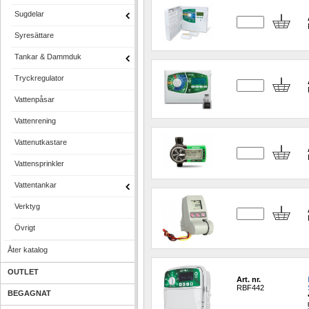
Sugdelar
Syresättare
Tankar & Dammduk
Tryckregulator
Vattenpåsar
Vattenrening
Vattenutkastare
Vattensprinkler
Vattentankar
Verktyg
Övrigt
Åter katalog
OUTLET
Art. nr.
RBF442
BEGAGNAT