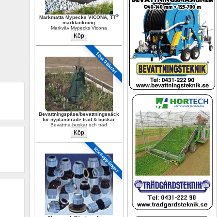
®
Markmatta Mypecks VICONA, TT
marktäckning
Markväv Mypecks Vicona
10st 98kr/st
Bevattningspåse/bevattningssäck 
för nyplanterade träd & buskar
Bevattna buskar och träd
Rörkopplingar 