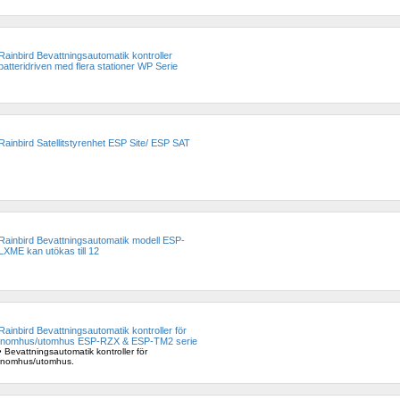
Rainbird Bevattningsautomatik kontroller 
batteridriven med flera stationer WP Serie
Rainbird Satellitstyrenhet ESP Site/ ESP SAT
Rainbird Bevattningsautomatik modell ESP-
LXME kan utökas till 12
Rainbird Bevattningsautomatik kontroller för 
inomhus/utomhus ESP-RZX & ESP-TM2 serie
• Bevattningsautomatik kontroller för 
inomhus/utomhus.