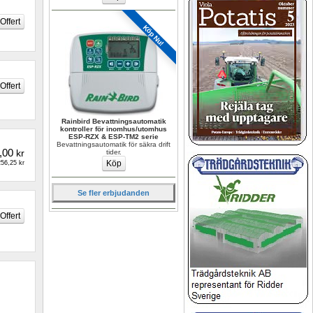
Köp Nu!
Rainbird Bevattningsautomatik 
kontroller för inomhus/utomhus 
ESP-RZX & ESP-TM2 serie
Bevattningsautomatik för säkra drift 
,00
kr
tider.
56,25 kr
Se fler erbjudanden