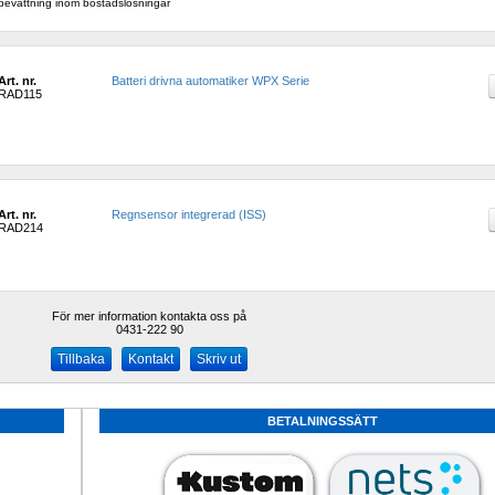
bevattning inom bostadslösningar
Art. nr.
Batteri drivna automatiker WPX Serie
RAD115
Art. nr.
Regnsensor integrerad (ISS) 
RAD214
För mer information kontakta oss på
0431-222 90 
Kontakt
Skriv ut
BETALNINGSSÄTT