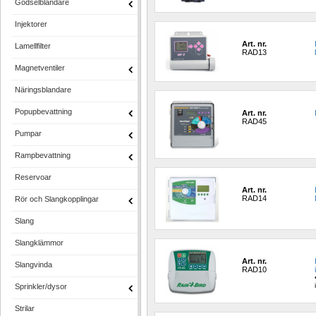
Gödselblandare
Injektorer
Art. nr.
Lamellfilter
RAD13
Magnetventiler
Näringsblandare
Popupbevattning
Art. nr.
RAD45
Pumpar
Rampbevattning
Reservoar
Art. nr.
RAD14
Rör och Slangkopplingar
Slang
Slangklämmor
Art. nr.
Slangvinda
RAD10
Sprinkler/dysor
Strilar