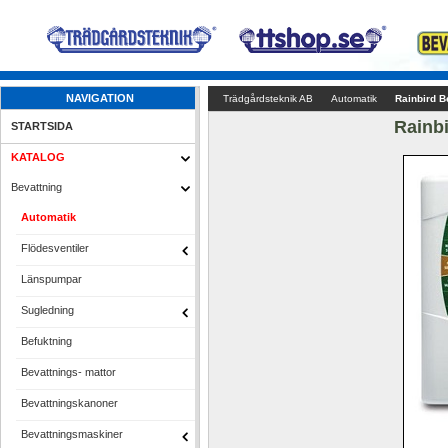
NAVIGATION
Trädgårdsteknik AB
Automatik
Rainbird B
Rainbi
STARTSIDA
KATALOG
Bevattning
Automatik
Flödesventiler
Länspumpar
Sugledning
Befuktning
Bevattnings- mattor
Bevattningskanoner
Bevattningsmaskiner