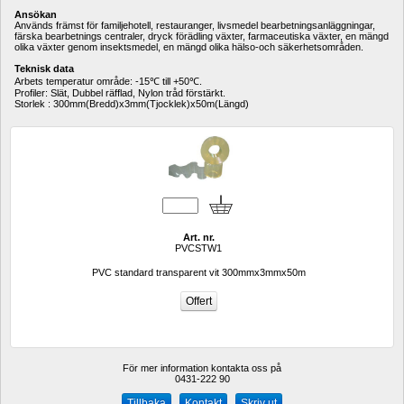
Ansökan
Används främst för familjehotell, restauranger, livsmedel bearbetningsanläggningar, 
färska bearbetnings centraler, dryck förädling växter, farmaceutiska växter, en mängd 
olika växter genom insektsmedel, en mängd olika hälso-och säkerhetsområden.
Teknisk data
Arbets temperatur område: -15℃ till +50℃.
Profiler: Slät, Dubbel räfflad, Nylon tråd förstärkt.
Storlek : 300mm(
Bredd
)x3mm(
Tjocklek
)x50m(
Längd
)
Art. nr.
PVCSTW1
PVC standard transparent vit 300mmx3mmx50m
För mer information kontakta oss på
0431-222 90 
Kontakt
Skriv ut