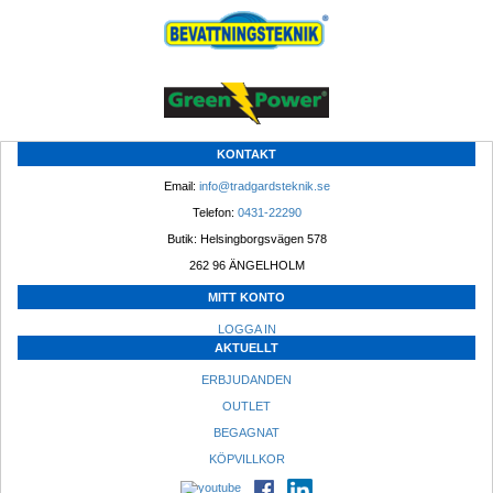
KONTAKT
Email: 
info@tradgardsteknik.se
Telefon: 
0431-22290
Butik: Helsingborgsvägen 578
262 96 ÄNGELHOLM 
MITT KONTO
LOGGA IN
AKTUELLT
ERBJUDANDEN
OUTLET
BEGAGNAT
KÖPVILLKOR