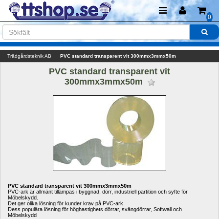
0
Trädgårdsteknik AB
PVC standard transparent vit 300mmx3mmx50m
PVC standard transparent vit 
300mmx3mmx50m 
PVC standard transparent vit 300mmx3mmx50m
PVC-ark är allmänt tillämpas i byggnad, dörr, industriell partition och syfte för 
Möbelskydd.
Det ger olika lösning för kunder krav på PVC-ark
Dess populära lösning för höghastighets dörrar, svängdörrar, Softwall och 
Möbelskydd