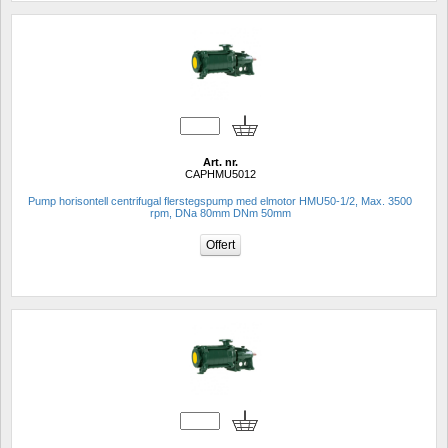
Art. nr.
CAPHMU5012
Pump horisontell centrifugal flerstegspump med elmotor HMU50-1/2, Max. 3500 
rpm, DNa 80mm DNm 50mm