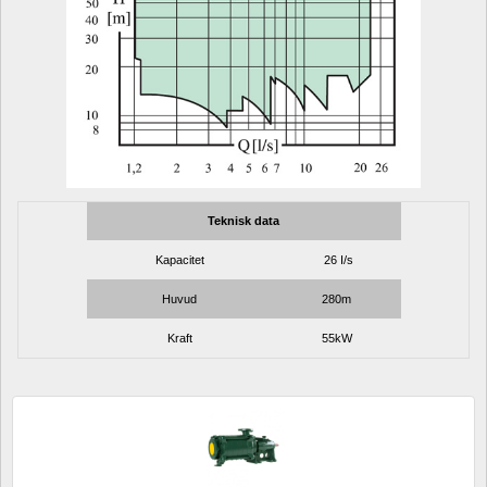
Teknisk data
Kapacitet
26 I/s
Huvud
280m
Kraft
55kW