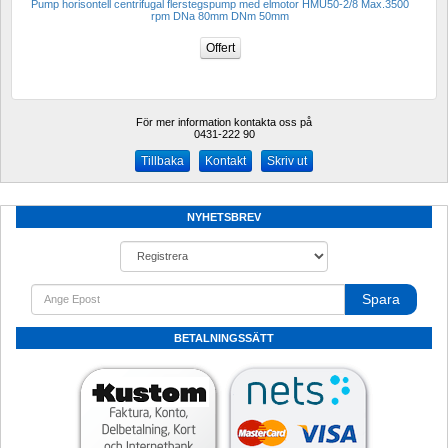
Pump horisontell centrifugal flerstegspump med elmotor HMU50-2/8 Max.3500 
rpm DNa 80mm DNm 50mm
För mer information kontakta oss på
0431-222 90 
Kontakt
Skriv ut
NYHETSBREV
Spara
BETALNINGSSÄTT