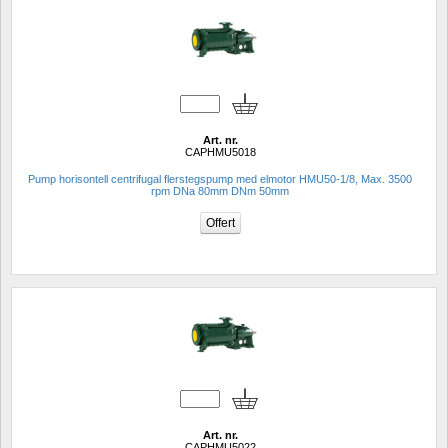
Art. nr.
CAPHMU5018
Pump horisontell centrifugal flerstegspump med elmotor HMU50-1/8, Max. 3500 
rpm DNa 80mm DNm 50mm
Art. nr.
CAPHMU5022