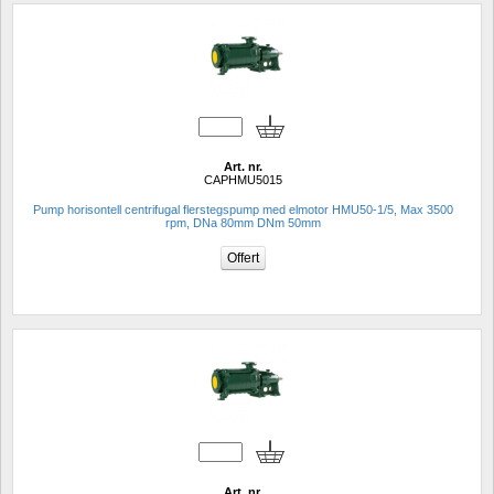
Art. nr.
CAPHMU5015
Pump horisontell centrifugal flerstegspump med elmotor HMU50-1/5, Max 3500 
rpm, DNa 80mm DNm 50mm
Art. nr.