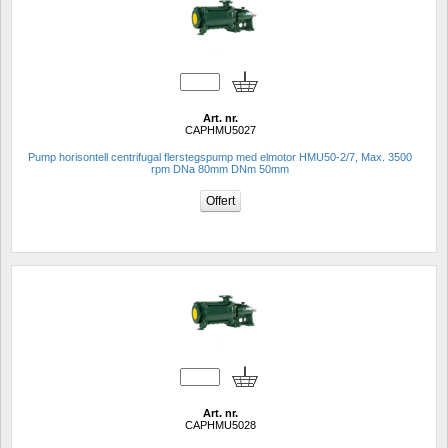
Art. nr.
CAPHMU5027
Pump horisontell centrifugal flerstegspump med elmotor HMU50-2/7, Max. 3500 
rpm DNa 80mm DNm 50mm
Art. nr.
CAPHMU5028