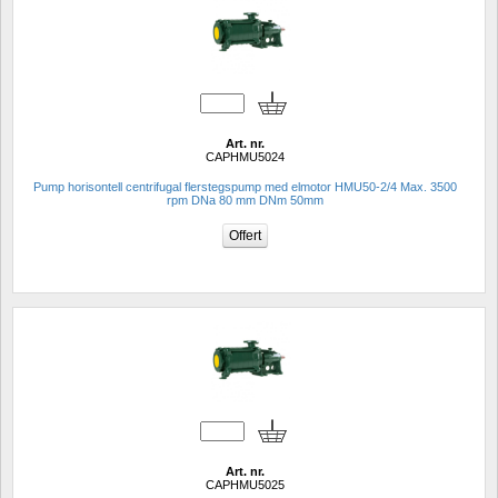
Art. nr.
CAPHMU5024
Pump horisontell centrifugal flerstegspump med elmotor HMU50-2/4 Max. 3500 
rpm DNa 80 mm DNm 50mm
Art. nr.
CAPHMU5025