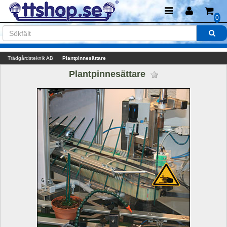
0
Trädgårdsteknik AB
Plantpinnesättare
Plantpinnesättare 