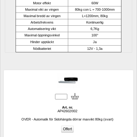
Motor effekt
60W
Maximal vikt av vingen
80kg con L = 700-1000mm
Maximal bredd av vingen
L=1200mm, 80kg
Arbetsfrekvens
Kontinuerlig
Automatisering vikt
6,7Kg
Maximal öppningsvinkel
100°
Hinder upptäckt
Ja
Nödbatteriet
12V - 1,3a
Art. nr.
AP42602/002
OVER - Automatik för Sidohängda dörrar maxvikt 80kg (svart)