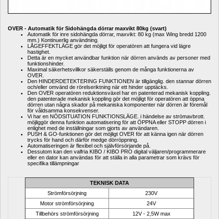
OVER - Automatik för Sidohängda dörrar maxvikt 80kg (svart)
Automatik för inre sidohängda dörrar, maxvikt: 80 kg (max Wing bredd 1200 
mm.) Kontinuerlig användning.
LÅGEFFEKTLÄGE gör det möjligt för operatören att fungera vid lägre 
hastighet.
Detta är en mycket användbar funktion när dörren används av personer med 
funktionshinder.
Maximal säkerhetsvillkor säkerställs genom de många funktionerna av 
OVER.
Den HINDERDETEKTERING FUNKTIONEN är tillgänglig. den stannar dörren 
och/eller omvänd de rörelseriktning när ett hinder upptäcks.
Den OVER operatören reduktionsväxel har en patenterad mekanisk koppling. 
den patenterade mekanisk koppling gör det möjligt för operatören att öppna 
dörren utan några skador på mekaniska komponenter när dörren är föremål 
för våldsamma konsekvenser.
Vi har en NÖDSITUATION FUNKTIONSLÄGE. i händelse av strömavbrott. 
möjliggör denna funktion automatisering för att ÖPPNA eller STOPP dörren i 
enlighet med de inställningar som gjorts av användaren.
PUSH & GO-funktionen gör det möjligt OVER för att känna igen när dörren 
trycks för hand och därför medge dörröppning.
Automatiseringen är flexibel och självförsörjande på.
Dessutom kan den valfria KIBO / KIBO PRO digital väljaren/programmerare 
eller en dator kan användas för att ställa in alla parametrar som krävs för 
specifika tillämpningar
TEKNISK DATA
Strömförsörjning
230V
Motor strömförsörjning
24V
Tillbehörs strömförsörjning
12V - 2,5W max