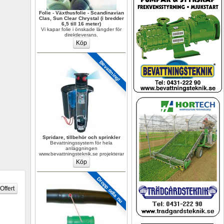
Folie - Växthusfolie - Scandinavian 
Clas, Sun Clear Chrystal (i bredder 
6,5 till 16 meter)
Vi kapar folie i önskade längder för 
direktleverans.
Bevattning!
Spridare, tillbehör och sprinkler
Bevattningssystem för hela 
anläggningen 
www.bevattningsteknik.se projekterar
Dropp odla nu