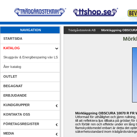
NAVIGATION
Trädgårdsteknik AB
Mörkläggning OBSCURA
Mörk
STARTSIDA
KATALOG
Skuggväv & Energibesparing väv LS
Åter katalog
OUTLET
BEGAGNAT
ERBJUDANDE
KUNDGRUPPER
Mörkläggning OBSCURA 10070 R FR 
KONTAKTA OSS
Utformad för
uthållighet
och
jämn
rullning
,
till att
reflektera ljus
tillbaka på
grödan
för
FÖRETAGSREGISTER
och förblir
ren och
effektiv
under en lång t
flamskyddsmedel
enbart
är detta
det opti
säkerhetsstandard
inom trädgårdsnäringe
MEDIA