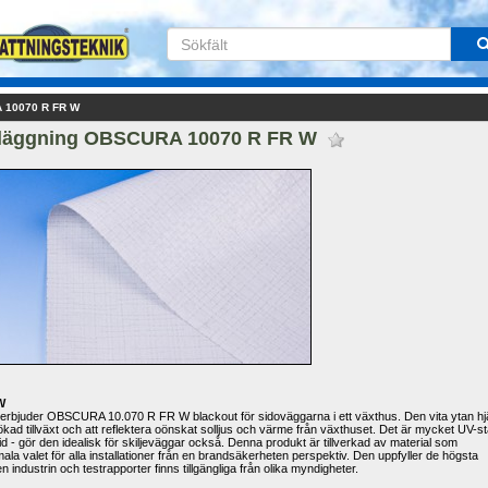
 10070 R FR W
läggning OBSCURA 10070 R FR W 
W
erbjuder
OBSCURA
10.070
R
FR
W
blackout
för
sidoväggarna i
ett växthus.
Den
vita ytan
hj
 ökad
tillväxt och
att reflektera
oönskat
solljus och
värme från
växthuset
.
Det är mycket
UV-
st
id
-
gör den idealisk för
skiljeväggar
också.
Denna produkt
är tillverkad av
material som 
mala valet
för alla installationer
från
en
brandsäkerheten
perspektiv
.
Den uppfyller
de högsta
n industrin
och
testrapporter
finns
tillgängliga från olika
myndigheter
.