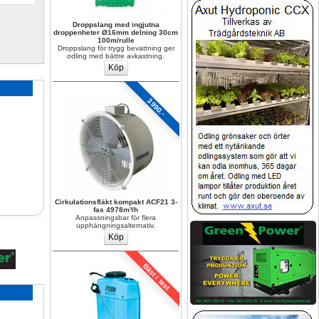
Droppslang med ingjutna 
droppenheter Ø16mm delning 30cm 
100m/rulle
Droppslang för trygg bevattning ger 
odling med bättre avkastning.
3990.-
Cirkulationsfläkt kompakt ACF21 3-
fas 4978m³/h
Anpassningsbar för flera 
upphängningsalternativ.
Bäst i test