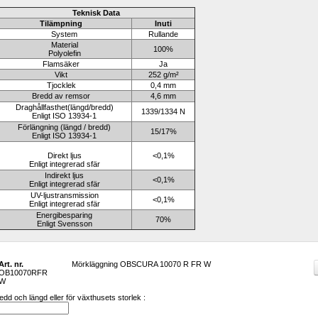
Teknisk Data
Tilämpning 
Inuti
System
Rullande
Material
100%
Polyolefin
Flamsäker 
Ja
Vikt 
252 g/m²
Tjocklek 
0,4 mm
Bredd av remsor 
4,6 mm
Draghållfasthet(längd/bredd)
1339/1334 N
Enligt ISO 13934-1
Förlängning (längd / bredd)
15/17%
Enligt ISO 13934-1
Direkt ljus
<0,1%
Enligt integrerad sfär
Indirekt ljus
<0,1%
Enligt integrerad sfär
UV-ljustransmission
<0,1%
Enligt integrerad sfär
Energibesparing
70%
Enligt Svensson
Art. nr.
Mörkläggning OBSCURA 10070 R FR W
OB10070RFR
W
dd och längd eller för växthusets storlek :