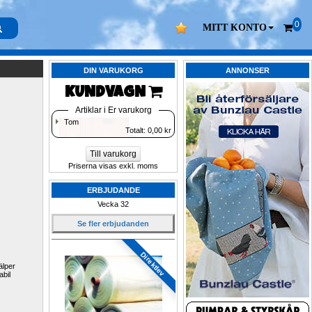
0
MITT KONTO
DIN VARUKORG
ANNONSER
KUNDVAGN 
Artiklar i Er varukorg
Tom
Totalt: 
0,00
kr
Till varukorg
Priserna visas exkl. moms
ERBJUDANDE
Vecka 32
Se fler erbjudanden
Direktlev
älper 
abil