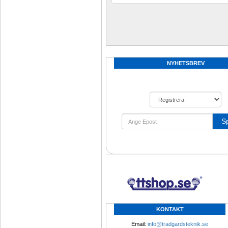
NYHETSBREV
S
KONTAKT
Email: 
info@tradgardsteknik.se