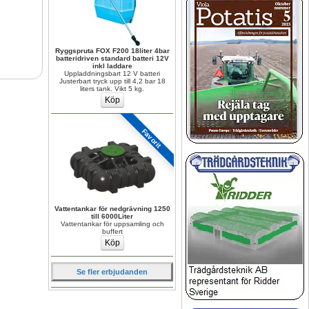
Ryggspruta FOX F200 18liter 4bar 
batteridriven standard batteri 12V 
inkl laddare
Uppladdningsbart 12 V batteri 
Justerbart tryck upp till 4,2 bar 18 
liters tank. Vikt 5 kg.
Favorit
Vattentankar för nedgrävning 1250 
till 6000Liter
Vattentankar för uppsamling och 
buffert
Se fler erbjudanden