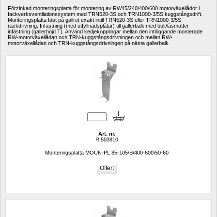
Förzinkad monteringsplatta för montering av RW45/240/400/600 motorväxellådor i 
fackverksventilationssystem med TRN520-3S och TRN1000-3/5S kuggstångsdrift.
Monteringsplatta fäst på gallret exakt intill TRN520-3S eller TRN1000-3/5S 
rackdrivning.
Infästning (med utfyllnadsplåtar) till gallerbalk med bult/låsmutter 
infästning (gallerhöjd T).
Använd kedjekopplingar mellan den intilliggande monterade 
RW-motorväxellådan och TRN-kuggstångsdrivningen och mellan RW-
motorväxellådan och TRN-kuggstångsdrivningen på nästa gallerbalk.
Art. nr.
RI503810
Monteringsplatta MOUN-PL 85-105\S\400-600\50-60