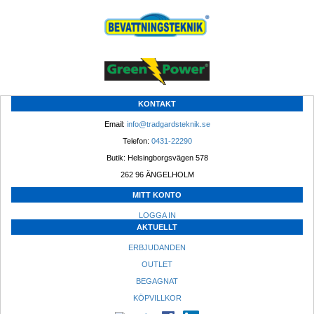
KONTAKT
Email: 
info@tradgardsteknik.se
Telefon: 
0431-22290
Butik: Helsingborgsvägen 578
262 96 ÄNGELHOLM 
MITT KONTO
LOGGA IN
AKTUELLT
ERBJUDANDEN
OUTLET
BEGAGNAT
KÖPVILLKOR