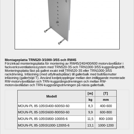
Montageplatta TRN520-3/1000-3/5S och RW45
Förzinkad monteringsplatta för montering av RW45/240/400/600 motorväxellådor i 
fackverksventilationssystem med TRN520-3S och TRN1000-3/5S kuggstångsdrift. 
Monteringsplatta fäst på gallret exakt intill TRN520-3S eller TRN1000-3/5S 
rackdrivning. Infästning (med utfyllnadsplåtar) till gallerbalk med bult/låsmutter 
infästning (gallerhöjd T). Använd kedjekopplingar mellan den intilliggande monterade 
RW-motorväxellådan och TRN-kuggstångsdrivningen och mellan RW-
motorväxellådan och TRN-kuggstångsdrivningen på nästa gallerbalk.
[m]
[T]
Modell
kg
mm
MOUN-PL 85-105\S\400-600\50-60
8,3
400-600
MOUN-PL 85-105\S\600-800\50-60
9,9
600-800
MOUN-PL 85-105\S\800-1000\5-6
11,5
800-1000
MOUN-PL 85-105\S\1000-1200\5-6
13,1
1000-1200