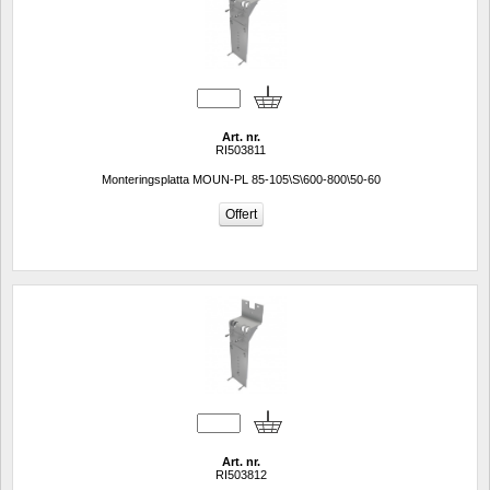
Art. nr.
RI503811
Monteringsplatta MOUN-PL 85-105\S\600-800\50-60
Art. nr.
RI503812