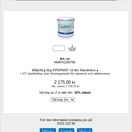
Art. nr.
MAR41290780
Målarfärg färg PIPEPAINT 16 liter Mardenkro
• VIT skyddsfärg utan lösningsmedel för värmerör och stålstommar
2 175,00
kr
Ink. moms.2 718,75 kr
Vid köp av 2 st eller fler: 
10% rabatt 
För mer information kontakta oss på
0431-222 90 
Kontakt
Skriv ut