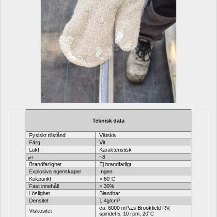
Teknisk data
Fysiskt tillstånd
Vätska
Färg
Vit
Lukt
Karakteristisk
~8
pH
Brandfarlighet
Ej brandfarligt
Explosiva egenskaper
Ingen
Kokpunkt
> 60°C 
Fast innehåll
> 30%
Löslighet
Blandbar
3
D
ensitet
1,4g/cm
ca. 6000 mPa.s Brookfield RV, 
Viskositet
spindel 5, 10 rpm, 20°C