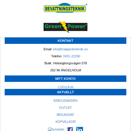
KONTAKT
Email: 
info@tradgardsteknik.se
Telefon: 
0431-22290
Butik: Helsingborgsvägen 578
262 96 ÄNGELHOLM 
MITT KONTO
LOGGA IN
AKTUELLT
ERBJUDANDEN
OUTLET
BEGAGNAT
KÖPVILLKOR