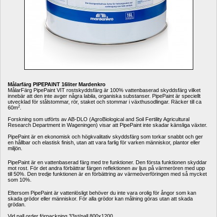
Målarfärg PIPEPAINT 16liter Mardenkro
MålarFärg PipePaint VIT rostskyddsfärg är 100% vattenbaserad skyddsfärg vilket 
innebär att den inte avger några labila, organiska substanser. PipePaint är speciellt 
utvecklad för stålstommar, rör, staket och stommar i växthusodlingar. Räcker till ca 
2
60m
.
Forskning som utförts av AB-DLO (AgroBiological and Soil Fertility Agricultural 
Research Department in Wageningen) visar att PipePaint inte skadar känsliga växter. 
PipePaint är en ekonomisk och högkvalitativ skyddsfärg som torkar snabbt och ger 
en hållbar och elastisk finish, utan att vara farlig för varken människor, plantor eller 
miljön.
PipePaint är en vattenbaserad färg med tre funktioner. Den första funktionen skyddar 
mot rost. För det andra förbättrar färgen reflektionen av ljus på värmerören med upp 
till 50%. Den tredje funktionen är en förbättring av värmeöverföringen med så mycket 
som 10%.
Eftersom PipePaint är vattenlösligt behöver du inte vara orolig för ångor som kan 
skada grödor eller människor. För alla grödor kan målning göras utan att skada 
grödan.
Vid pall order förpackning 33st/pall 800x1200