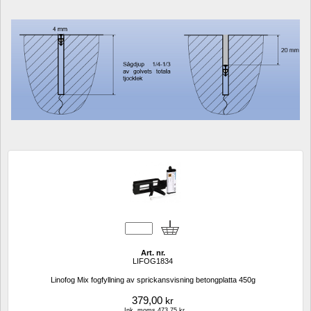
Art. nr.
LIFOG1834
Linofog Mix fogfyllning av sprickansvisning betongplatta 450g
379,00
kr
Ink. moms.473,75 kr