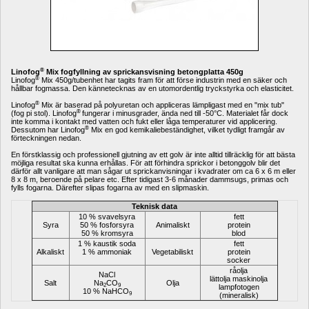
®
Linofog
Mix fogfyllning av sprickansvisning betongplatta 450g
®
Linofog
Mix 450g/tubenhet har tagits fram för att förse industrin med en säker och 
hållbar fogmassa. Den kännetecknas av en utomordentlig tryckstyrka och elasticitet. 
®
Linofog
Mix är baserad på polyuretan och appliceras lämpligast med en "mix tub" 
® 
(fog pi stol). Linofog
fungerar i minusgrader, ända ned till -50°C. Materialet får dock 
inte komma i kontakt med vatten och fukt eller låga temperaturer vid applicering. 
®
Dessutom har Linofog
Mix en god kemikaliebeständighet, vilket tydligt framgår av 
förteckningen nedan.
En förstklassig och professionell gjutning av ett golv är inte alltid tillräcklig för att bästa 
möjliga resultat ska kunna erhållas. För att förhindra sprickor i betonggolv blir det 
därför allt vanligare att man sågar ut sprickanvisningar i kvadrater om ca 6 x 6 m eller 
8 x 8 m, beroende på pelare etc. Efter tidigast 3-6 månader dammsugs, primas och 
fylls fogarna. Därefter slipas fogarna av med en slipmaskin.
Teknisk data
10 % svavelsyra
fett
Syra
50 % fosforsyra
Animaliskt
protein
50 % kromsyra
blod
1 % kaustik soda
fett
Alkaliskt
1 % ammoniak
Vegetabiliskt
protein
socker
råolja
NaCl
lättolja maskinolja
Salt
Na
CO
Olja
2
9
lampfotogen
10 % NaHCO
9
(mineralisk)