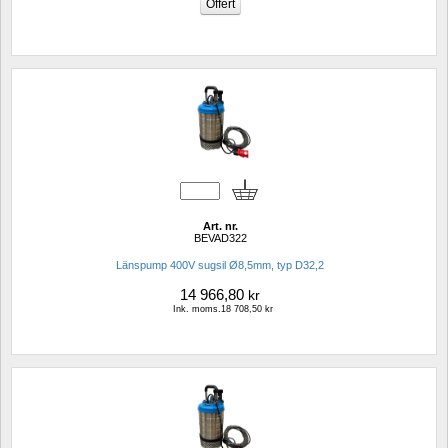
Art. nr.
BEVAD322
Länspump 400V sugsil Ø8,5mm, typ D32,2
14 966,80
kr
Ink. moms.18 708,50 kr