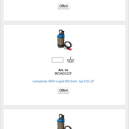
Art. nr.
BEVAD222F
Länspump 400V sugsil Ø8,5mm, typ D22,2F