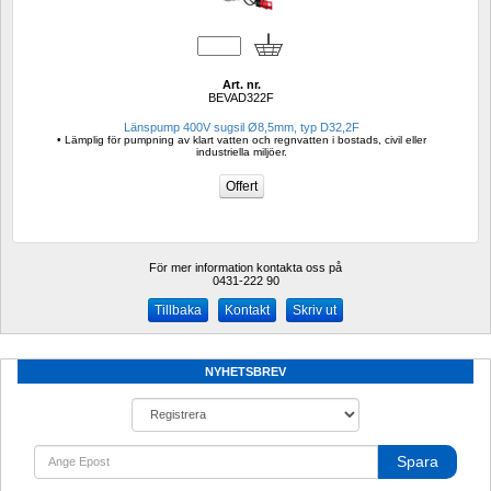
Art. nr.
BEVAD322F
Länspump 400V sugsil Ø8,5mm, typ D32,2F
• Lämplig för pumpning av klart vatten och regnvatten i bostads, civil eller 
industriella miljöer.
För mer information kontakta oss på
0431-222 90 
Kontakt
Skriv ut
NYHETSBREV
Spara