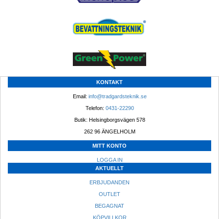
KONTAKT
Email: 
info@tradgardsteknik.se
Telefon: 
0431-22290
Butik: Helsingborgsvägen 578
262 96 ÄNGELHOLM 
MITT KONTO
LOGGA IN
AKTUELLT
ERBJUDANDEN
OUTLET
BEGAGNAT
KÖPVILLKOR