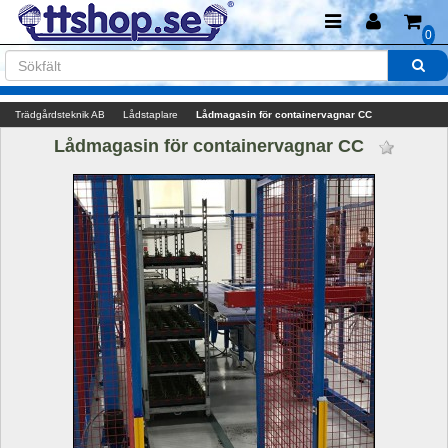
0
Trädgårdsteknik AB
Lådstaplare
Lådmagasin för containervagnar CC 
Lådmagasin för containervagnar CC 