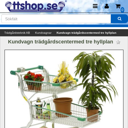
0
Trädgårdsteknik AB
Kundvagnar
Kundvagn trädgårdscentermed tre hyllplan
Kundvagn trädgårdscentermed tre hyllplan 