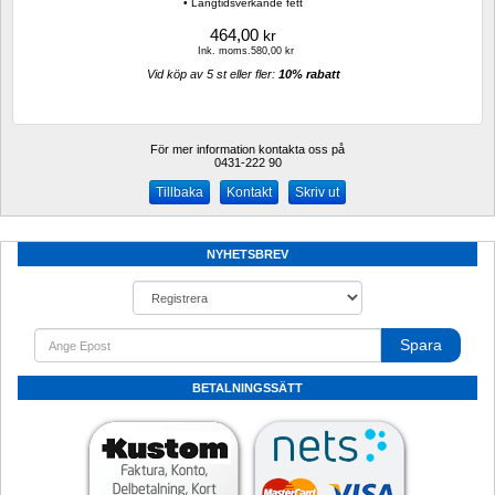
• Långtidsverkande fett
464,00
kr
Ink. moms.580,00 kr
Vid köp av 5 st eller fler: 
10% rabatt 
För mer information kontakta oss på
0431-222 90 
Kontakt
Skriv ut
NYHETSBREV
Spara
BETALNINGSSÄTT