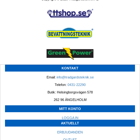
KONTAKT
Email: 
info@tradgardsteknik.se
Telefon: 
0431-22290
Butik: Helsingborgsvägen 578
262 96 ÄNGELHOLM 
MITT KONTO
LOGGA IN
AKTUELLT
ERBJUDANDEN
OUTLET