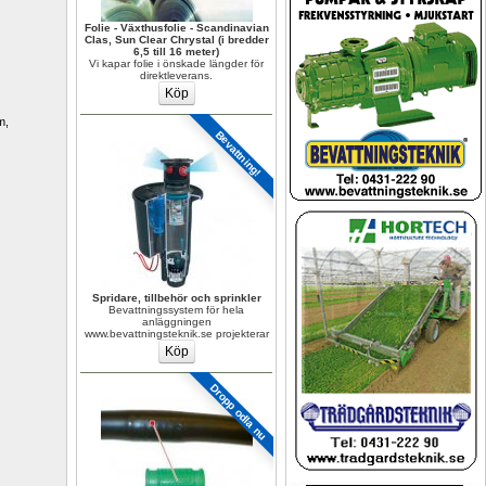
Folie - Växthusfolie - Scandinavian 
Clas, Sun Clear Chrystal (i bredder 
6,5 till 16 meter)
Vi kapar folie i önskade längder för 
direktleverans.
, 
Bevattning!
Spridare, tillbehör och sprinkler
Bevattningssystem för hela 
anläggningen 
www.bevattningsteknik.se projekterar
Dropp odla nu