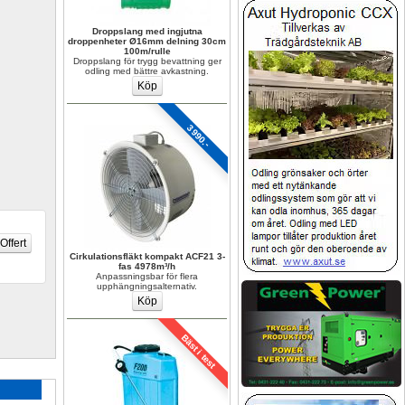
Droppslang med ingjutna 
droppenheter Ø16mm delning 30cm 
100m/rulle
Droppslang för trygg bevattning ger 
odling med bättre avkastning.
3990.-
Cirkulationsfläkt kompakt ACF21 3-
fas 4978m³/h
Anpassningsbar för flera 
upphängningsalternativ.
Bäst i test