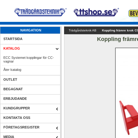
NAVIGATION
Trädgårdsteknik AB
Koppling främre krok C
Koppling främr
STARTSIDA
KATALOG
ECC Systemet kopplingar för CC-
vagnar
Åter katalog
OUTLET
BEGAGNAT
ERBJUDANDE
KUNDGRUPPER
KONTAKTA OSS
FÖRETAGSREGISTER
MEDIA