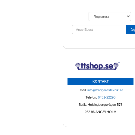
S
KONTAKT
Email: 
info@tradgardsteknik.se
Telefon: 
0431-22290
Butik: Helsingborgsvägen 578
262 96 ÄNGELHOLM 