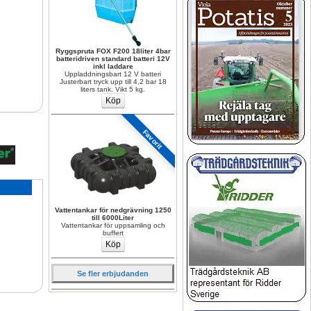
Ryggspruta FOX F200 18liter 4bar 
batteridriven standard batteri 12V 
inkl laddare
Uppladdningsbart 12 V batteri 
Justerbart tryck upp till 4,2 bar 18 
liters tank. Vikt 5 kg.
Favorit
Vattentankar för nedgrävning 1250 
till 6000Liter
Vattentankar för uppsamling och 
buffert
Se fler erbjudanden