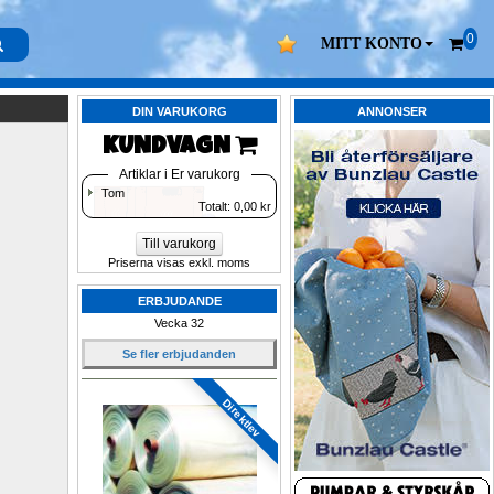
0
MITT KONTO
DIN VARUKORG
ANNONSER
KUNDVAGN 
Artiklar i Er varukorg
Tom
Totalt: 
0,00
kr
Till varukorg
Priserna visas exkl. moms
ERBJUDANDE
Vecka 32
Se fler erbjudanden
Direktlev