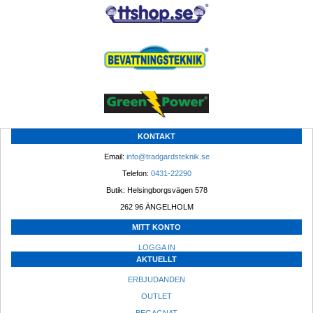
KONTAKT
Email: 
info@tradgardsteknik.se
Telefon: 
0431-22290
Butik: Helsingborgsvägen 578
262 96 ÄNGELHOLM 
MITT KONTO
LOGGA IN
AKTUELLT
ERBJUDANDEN
OUTLET