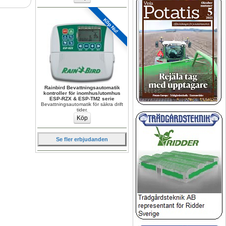
Köp Nu!
Rainbird Bevattningsautomatik 
kontroller för inomhus/utomhus 
ESP-RZX & ESP-TM2 serie
Bevattningsautomatik för säkra drift 
tider.
Se fler erbjudanden