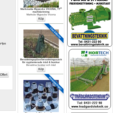
®
Markmatta Mypecks VICONA, TT
marktäckning
Markväv Mypecks Vicona
10st 98kr/st
ljus 
Bevattningspåse/bevattningssäck 
för nyplanterade träd & buskar
Bevattna buskar och träd
Rörkopplingar 