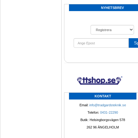
NYHETSBREV
S
KONTAKT
Email: 
info@tradgardsteknik.se
Telefon: 
0431-22290
Butik: Helsingborgsvägen 578
262 96 ÄNGELHOLM 