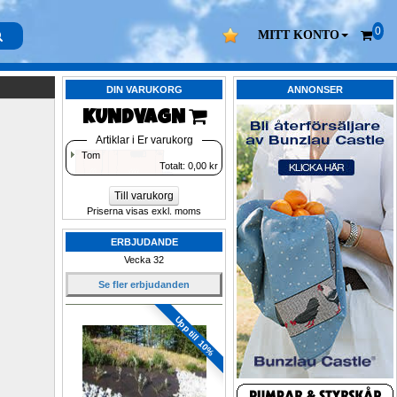
0
MITT KONTO
DIN VARUKORG
ANNONSER
KUNDVAGN 
Artiklar i Er varukorg
Tom
Totalt: 
0,00
kr
Till varukorg
Priserna visas exkl. moms
ERBJUDANDE
Vecka 32
Se fler erbjudanden
Upp till 10%