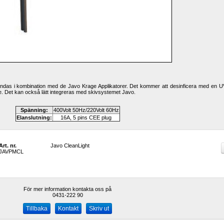
das i kombination med de Javo Krage Applikatorer. Det kommer att desinficera med en UV-
re. Det kan också lätt integreras med skivsystemet Javo.
Spänning
:
400Volt 50Hz/220Volt 60Hz
Elanslutning
:
16A, 5 pins CEE plug
Art. nr.
Javo CleanLight
JAVPMCL
För mer information kontakta oss på
0431-222 90 
Kontakt
Skriv ut