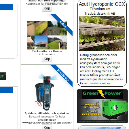
Slang- och Rörskopplingar
Kopplingar för PE/PEM/PEH-rör.
Kokos
Täckmattor av Kokos
Kokosmattor
Bevattning!
Spridare, tillbehör och sprinkler
Bevattningssystem för hela 
anläggningen 
www.bevattningsteknik.se projekterar