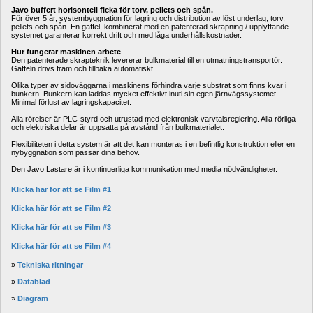
Javo buffert horisontell ficka för torv, pellets och spån.
För över 5 år, systembyggnation för lagring och distribution av löst underlag, torv, 
pellets och spån. En gaffel, kombinerat med en patenterad skrapning / upplyftande 
systemet garanterar korrekt drift och med låga underhållskostnader. 
Hur fungerar maskinen arbete
Den patenterade skrapteknik levererar bulkmaterial till en utmatningstransportör. 
Gaffeln drivs fram och tillbaka automatiskt.
Olika typer av sidoväggarna i maskinens förhindra varje substrat som finns kvar i 
bunkern. Bunkern kan laddas mycket effektivt inuti sin egen järnvägssystemet. 
Minimal förlust av lagringskapacitet.
Alla rörelser är PLC-styrd och utrustad med elektronisk varvtalsreglering. Alla rörliga 
och elektriska delar är uppsatta på avstånd från bulkmaterialet.
Flexibiliteten i detta system är att det kan monteras i en befintlig konstruktion eller en 
nybyggnation som passar dina behov.
Den Javo Lastare är i kontinuerliga kommunikation med media nödvändigheter.
Klicka här för att se Film #1
Klicka här för att se Film #2
Klicka här för att se Film #3
Klicka här för att se Film #4
» 
Tekniska ritningar
» 
Datablad
» 
Diagram