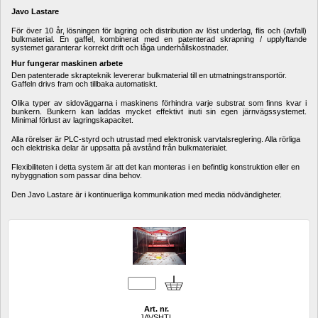
Javo Lastare
För över 10 år, lösningen för lagring och distribution av löst underlag, flis och (avfall) 
bulkmaterial. En gaffel, kombinerat med en patenterad skrapning / upplyftande 
systemet garanterar korrekt drift och låga underhållskostnader.
Hur fungerar maskinen arbete
Den patenterade skrapteknik levererar bulkmaterial till en utmatningstransportör. 
Gaffeln drivs fram och tillbaka automatiskt.
Olika typer av sidoväggarna i maskinens förhindra varje substrat som finns kvar i 
bunkern. Bunkern kan laddas mycket effektivt inuti sin egen järnvägssystemet. 
Minimal förlust av lagringskapacitet.
Alla rörelser är PLC-styrd och utrustad med elektronisk varvtalsreglering. Alla rörliga 
och elektriska delar är uppsatta på avstånd från bulkmaterialet.
Flexibiliteten i detta system är att det kan monteras i en befintlig konstruktion eller en 
nybyggnation som passar dina behov.
Den Javo Lastare är i kontinuerliga kommunikation med media nödvändigheter.
Art. nr.
JAVSHTL