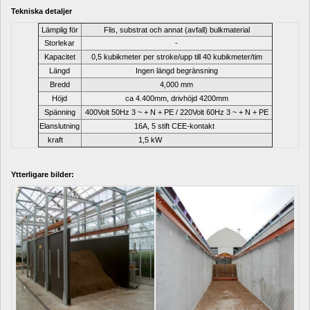
Tekniska detaljer
Lämplig
för
Flis
, 
substrat och
annat
(
avfall) 
bulkmaterial
Storlekar
-
Kapacitet
0,5
kubikmeter
per
stroke
/
upp till
40
kubikmeter/tim
Längd
Ingen
längd
begränsning
Bredd
4,000 mm
Höjd
ca 
4.400mm
, 
drivhöjd
4200mm
Spänning
400Volt
50Hz
3
~
+
N
+
PE
/
220Volt
60Hz
3
~
+
N
+
PE
Elanslutning
16A
, 
5
stift
CEE-kontakt 
kraft
1,5 kW
Ytterligare bilder: 