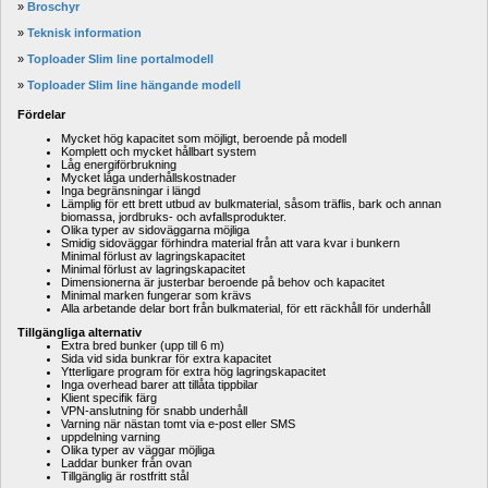
» 
Broschyr
» 
Teknisk information
» 
Toploader Slim line portalmodell
» 
Toploader Slim line hängande modell
Fördelar
Mycket hög kapacitet som möjligt, beroende på modell
Komplett och 
mycket
hållbart
system
Låg energiförbrukning
Mycket låga underhållskostnader
Inga begränsningar i längd
Lämplig för ett brett utbud av bulkmaterial, såsom träflis, bark och annan 
biomassa, jordbruks- och avfallsprodukter.
Olika typer av sidoväggarna möjliga
Smidig
sidoväggar
förhindra
material
från
att vara
kvar
i
bunkern
Minimal
förlust
av
lagringskapacitet
Minimal förlust av lagringskapacitet
Dimensionerna är justerbar beroende på behov och kapacitet
Minimal 
marken
fungerar 
som krävs
Alla arbetande delar bort från bulkmaterial, för ett räckhåll för underhåll
Tillgängliga alternativ
Extra bred bunker (upp till 6 m)
Sida vid sida bunkrar för extra kapacitet
Ytterligare program för extra hög lagringskapacitet
Inga overhead barer att tillåta tippbilar
Klient specifik färg
VPN-anslutning för snabb underhåll
Varning när nästan tomt via e-post eller SMS
uppdelning varning
Olika typer av väggar möjliga
Laddar bunker från ovan
Tillgänglig är rostfritt stål