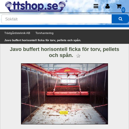
0
Trädgårdsteknik AB
Torvhantering
Javo buffert horisontell ficka för torv, pellets och spån.
Javo buffert horisontell ficka för torv, pellets 
och spån. 