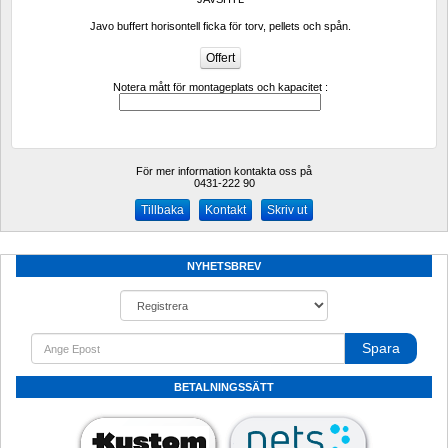
Javo buffert horisontell ficka för torv, pellets och spån.
Notera mått för montageplats och kapacitet :
För mer information kontakta oss på
0431-222 90 
Kontakt
Skriv ut
NYHETSBREV
Spara
BETALNINGSSÄTT