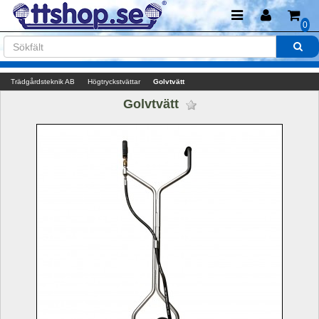
0
Trädgårdsteknik AB
Högtryckstvättar
Golvtvätt
Golvtvätt 