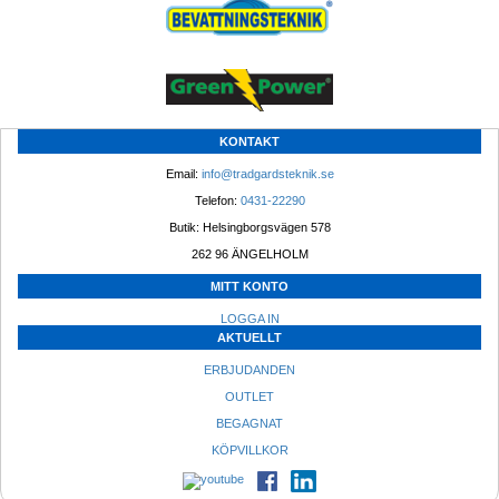
KONTAKT
Email: 
info@tradgardsteknik.se
Telefon: 
0431-22290
Butik: Helsingborgsvägen 578
262 96 ÄNGELHOLM 
MITT KONTO
LOGGA IN
AKTUELLT
ERBJUDANDEN
OUTLET
BEGAGNAT
KÖPVILLKOR