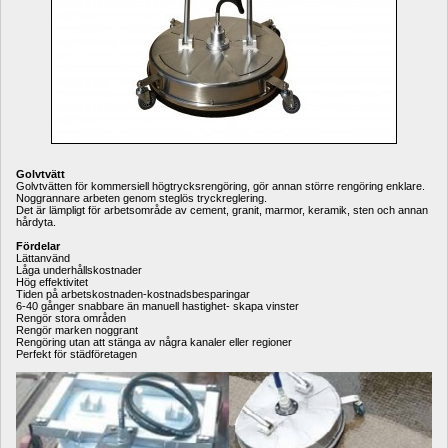
Golvtvätt
Golvtvätten för kommersiell högtrycksrengöring, gör annan större rengöring enklare. 
Noggrannare arbeten genom steglös tryckreglering. 
Det är lämpligt för arbetsområde av cement, granit, marmor, keramik, sten och annan 
hårdyta. 
Fördelar
Lättanvänd
Låga underhållskostnader 
Hög effektivitet
Tiden på arbetskostnaden-kostnadsbesparingar
6-40 gånger snabbare än manuell hastighet- skapa vinster 
Rengör stora områden
Rengör marken noggrant
Rengöring utan att stänga av några kanaler eller regioner
Perfekt för städföretagen 