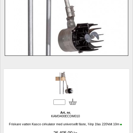
Art. nr.
KAM3400ECDM010
Friskare vatten Kasco cirkulator med universellt fäste, ¾hp 1fas 220Volt 10m
26 405,00