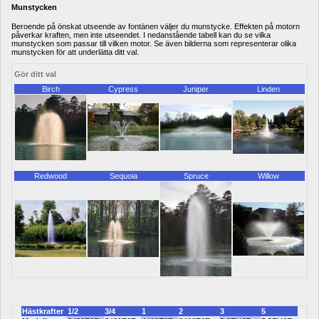
Munstycken
Beroende på önskat utseende av fontänen väljer du munstycke. Effekten på motorn 
påverkar kraften, men inte utseendet. I nedanstående tabell kan du se vilka 
munstycken som passar till vilken motor. Se även bilderna som representerar olika 
munstycken för att underlätta ditt val.
Gör ditt val
Birch
Cypress
Juniper
Linden
Redwood
Sequoia
Spruce
Willow
Hästkrafter
1/2
3/4
1
2
3
5