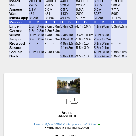
Modell
2400EJF
3400EJF
4400EJF
8400EJF
3.3EHJF
5.3EHJF
Volt
220 V
220 V
220 V
220 V
380 V
380 V
Ampere
2.2 A
3.8 A
6.5 A
9.5 A
5.0 A
7.7 A
Watt
484
484
1430
2090
3287
5062
Minsta djup
38 cm
38 cm
49 cm
51 cm
61 cm
71 cm
Mönster
H
B
H
B
H
B
H
B
H
B
H
B
Linden
1.3m
3.7m
2.0m
6.0m
3.4m
7.3m
4.7m
10.4m
4.1m
9.8m
5.3m
8.5m
Cypress
1.3m
2.8m
1.8m
5.3m
-
-
-
-
-
-
-
-
Willow
0.9m
3.5m
1.4m
5.3m
2.4m
7m
3.4m
10.4m
3.6m
8.2m
-
-
Juniper
0.7m
3.9m
1.0m
6.9m
1.8m
8.8m
1.8m
13.4m
2.7m
12.2m
-
-
Redwood
-
-
-
-
4.9m
1.5m
5.5m
1.5m
6.1m
0.9m
-
-
Spruce
-
-
-
-
4.1m
3m
5.5m
3.0m
5.8m
2.1m
-
-
Sequoia
1.6m
1.0m
2.2m
1.5m
-
-
-
-
4.6m
3.0m
5.8m
3.0m
Birch
-
-
-
-
2.6m
1.8m
3.5m
1.8m
3.0m
4.0m
3.0m
3.0m
Art. nr.
KAM2400EJF
Fontän 0,5hk 230V 2,2Amp 45cm >1000m²
• Finns med 5 olika munstycken