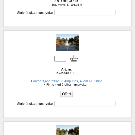
29 755,00
kr
Ink. moms.37 193,75 kr
Skriv önskat munstycke :
Art. nr.
KAM3400EJF
Fontän 3,4hp 230V 3,5Amp 1fas, 45cm >1350m²
• Finns med 5 olika munstycken
Skriv önskat munstycke :