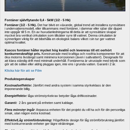
Fontäner självflytande 0,4 - 5kW (1/2 - 5 Hk)
Fontäner (1/2 - 5 Hk). 
Det har blivit en växande, global trend att installera syresättare 
i undervattensmodell, eller tillsammans med fontäner, i dammar eller sjöar där djupet 
inte uppgår till 5 m. En av huvudanledningarna till detta är att syresättare skapar 
mycket bra vertikal cirkulation som tillsätter syre till vattnet. Denna cirkulation är 
synnerligen viktig för att bibehålla en ekologisk balans vilket i sin tur ger vattnet 
optimal kvalitet.
Kascos fontäner håller mycket hög kvalité och levereras till ett oerhört 
konkurrenskraftigt pris.
Konstruerade med kraftiga och rostfria komponenter för att 
öka motorns livslängd samt minimera korrosionen (även i saltvatten!). Designade för 
att klara ständig drift med minimalt underhåll. Fontänerna är utrustade med teknik som 
gör att de sällan eller aldrig pluggas igen, inte ens i grunda vatten. Garanti i 2 år.
Klicka här för att se Film
Produktegenskaper
Kostnadseffektiv: 
Jämfört med andra system i samma styrkeklass är den 
imponerande billig.
Energieffektiv:
låga strömstyrkekrav betyder låga driftkostnader.
Garanti:
2 års garanti på enheten samt kablage.
Flera mönster ingår
: Anpassa enheten för det projekt du vill ha och för din personliga 
smak, utan någon extra kostnad.
Effektiv/Låg strömförbrukning:
Högeffektiv design för låg strömförbrukning jämfört 
med konkurrerande enheter ger lägre elräkningar.