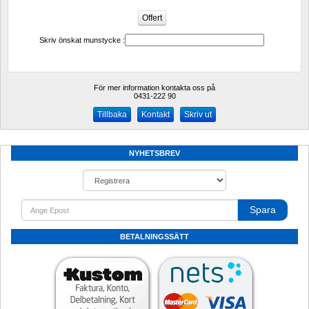
Skriv önskat munstycke :
För mer information kontakta oss på
0431-222 90 
Kontakt
Skriv ut
NYHETSBREV
Spara
BETALNINGSSÄTT