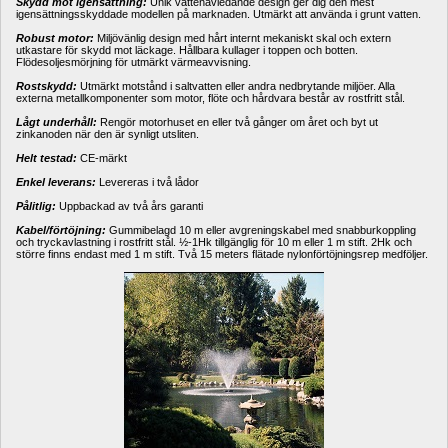
Skydd mot igensättning:
Unik vattenavledande design ger dig den mest 
igensättningsskyddade modellen på marknaden. Utmärkt att använda i grunt vatten.
Robust motor:
Miljövänlig design med hårt internt mekaniskt skal och extern 
utkastare för skydd mot läckage. Hållbara kullager i toppen och botten. 
Flödesoljesmörjning för utmärkt värmeavvisning.
Rostskydd: 
Utmärkt motstånd i saltvatten eller andra nedbrytande miljöer. Alla 
externa metallkomponenter som motor, flöte och hårdvara består av rostfritt stål.
Lågt underhåll:
Rengör motorhuset en eller två gånger om året och byt ut 
zinkanoden när den är synligt utsliten.
Helt testad:
CE-märkt
Enkel leverans: 
Levereras i två lådor
Pålitlig:
Uppbackad av två års garanti
Kabel/förtöjning:
Gummibelagd 10 m eller avgreningskabel med snabburkoppling 
och tryckavlastning i rostfritt stål. ½-1Hk tillgänglig för 10 m eller 1 m stift. 2Hk och 
större finns endast med 1 m stift. Två 15 meters flätade nylonförtöjningsrep medföljer. 