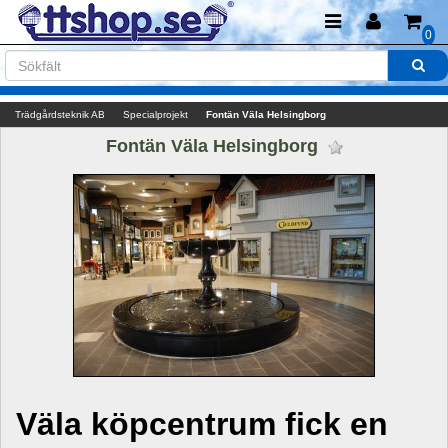
0
Trädgårdsteknik AB
Specialprojekt
Fontän Väla Helsingborg
Fontän Väla Helsingborg 
Väla köpcentrum fick en 