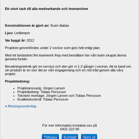
Ett stort tack till alla medverkande och leverantörer
Konstruktionen är gjort av:
Svart diabas
Ljus:
Ledlampor
Var byggt år:
2012
Projektet genomfördes under 2 veckor som gick helt enligt plan.
Med ett fantastiskt fint teamwork ihop med beställare har vårt team skapat denna 
genuina fontän.
Bevattningsteknik gör en service och den gör vi 1-2 gånger i veckan. Att ta hand om 
sin produkt är en stor del av vårt engagemang och en röd tråd genom alla våra 
projekt.
Projektledning:
Projektansvarig: Jörgen Larsen 
Projektledning: Tobias Perssson
Tekniskt montage: Jörgen Larsen och Tobias Perssson
Kvalitetskontroll: Tobias Perssson
» 
Ritningsunderlag
För mer information kontakta oss på
0431-222 90 
Kontakt
Skriv ut