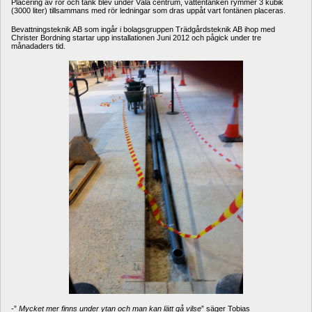
Placering av rör och tank blev under Väla centrum, vattentanken rymmer 3 kubik 
(3000 liter) tillsammans med rör ledningar som dras uppåt vart fontänen placeras. 
Bevattningsteknik AB som ingår i bolagsgruppen Trädgårdsteknik AB ihop med 
Christer Bordning startar upp installationen Juni 2012 och pågick under tre 
månadaders tid. 
-” 
Mycket mer finns under ytan och man kan lätt gå vilse
” säger Tobias