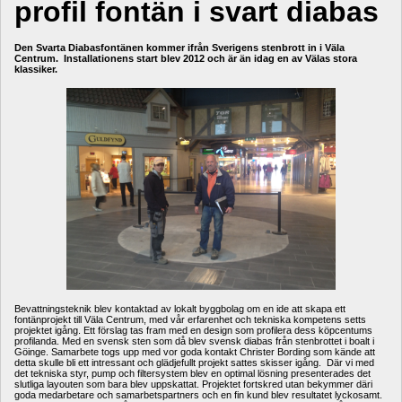
profil fontän i svart diabas
Den Svarta Diabasfontänen kommer ifrån Sverigens stenbrott in i Väla 
Centrum. Installationens start blev 2012 och är än idag en av Välas stora 
klassiker. 
Bevattningsteknik blev kontaktad av lokalt byggbolag om en ide att skapa ett 
fontänprojekt till Väla Centrum, med vår erfarenhet och tekniska kompetens setts 
projektet igång. Ett förslag tas fram med en design som profilera dess köpcentums 
profilanda. Med en svensk sten som då blev svensk diabas från stenbrottet i boalt i 
Göinge. Samarbete togs upp med vor goda kontakt Christer Bording som kände att 
detta skulle bli ett intressant och glädjefullt projekt sattes skisser igång. Där vi med 
det tekniska styr, pump och filtersystem blev en optimal lösning presenterades det 
slutliga layouten som bara blev uppskattat. Projektet fortskred utan bekymmer däri 
goda medarbetare och samarbetspartners och en fin kund blev resultatet lyckosamt. 