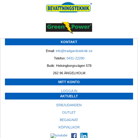
KONTAKT
Email: 
info@tradgardsteknik.se
Telefon: 
0431-22290
Butik: Helsingborgsvägen 578
262 96 ÄNGELHOLM 
MITT KONTO
LOGGA IN
AKTUELLT
ERBJUDANDEN
OUTLET
BEGAGNAT
KÖPVILLKOR