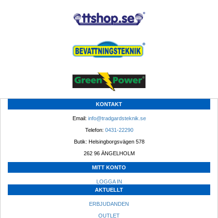
KONTAKT
Email: 
info@tradgardsteknik.se
Telefon: 
0431-22290
Butik: Helsingborgsvägen 578
262 96 ÄNGELHOLM 
MITT KONTO
LOGGA IN
AKTUELLT
ERBJUDANDEN
OUTLET