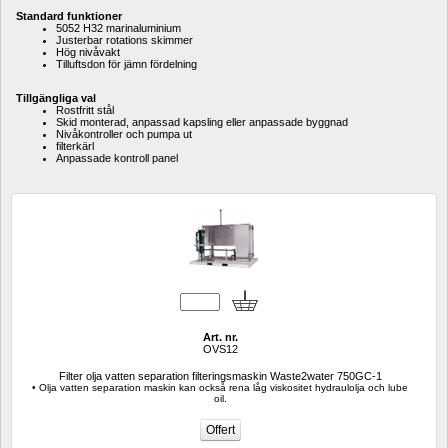
Standard funktioner
5052 H32 marinaluminium
Justerbar rotations skimmer
Hög nivåvakt
Tilluftsdon för jämn fördelning
Tillgängliga val
Rostfritt stål
Skid monterad, anpassad kapsling eller anpassade byggnad
Nivåkontroller och pumpa ut
filterkärl
Anpassade kontroll panel
Art. nr.
OVS12
Filter olja vatten separation filteringsmaskin Waste2water 750GC-1
• Olja vatten separation maskin kan också rena låg viskositet hydraulolja och lube 
oil.