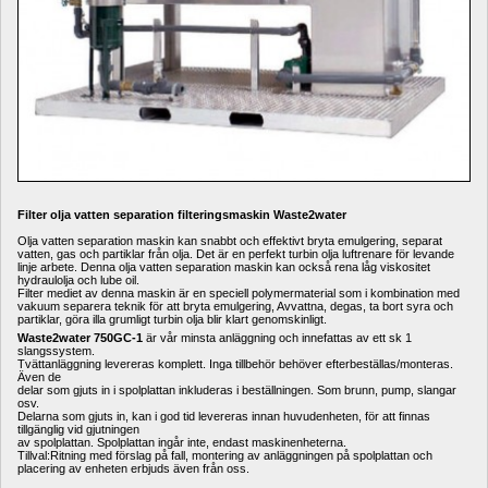
Filter olja vatten separation filteringsmaskin Waste2water
Olja vatten separation maskin kan snabbt och effektivt bryta emulgering, separat 
vatten, gas och partiklar från olja. Det är en perfekt turbin olja luftrenare för levande 
linje arbete. Denna olja vatten separation maskin kan också rena låg viskositet 
hydraulolja och lube oil. 
Filter mediet av denna maskin är en speciell polymermaterial som i kombination med 
vakuum separera teknik för att bryta emulgering, Avvattna, degas, ta bort syra och 
partiklar, göra illa grumligt turbin olja blir klart genomskinligt. 
Waste2water 750GC-1
är vår minsta anläggning och innefattas av ett sk 1 
slangssystem.
Tvättanläggning levereras komplett. Inga tillbehör behöver efterbeställas/monteras. 
Även de
delar som gjuts in i spolplattan inkluderas i beställningen. Som brunn, pump, slangar 
osv. 
Delarna som gjuts in, kan i god tid levereras innan huvudenheten, för att finnas 
tillgänglig vid gjutningen
av spolplattan. Spolplattan ingår inte, endast maskinenheterna. 
Tillval:Ritning med förslag på fall, montering av anläggningen på spolplattan och 
placering av enheten erbjuds även från oss.