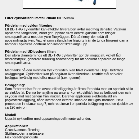
Filter cyklonfilter i metall 20mm till 150mm
Fördelar med cyklonfiltrering:
Ett BE-TRG cyklonfilter kan effektivt filtrera bort avfall med hög densitet. Vätskan 
appliceras tangentiellt, vilket ger upphov till ett centrifugalflöde som tvingar 
smutspartiklarna mot den yttre filterväggen. Därpå rinner de nedåt till 
uppsamlingstanken. Vattnet som sålunda har frigjorts från de tunga föroreningarna 
hamnar i spiralens centrum och lämnar filtret längs upp.
Fördelar med UDIcyclone filter:
Den stora diametern hos ett BE-TRG cyklonfilter gör det möjligt att, vid ett lågt 
differenstryck, generera tillräcklig flödesenergi för att adekvat separera de tunga 
smutspartiklarna. 
Med tanke på den minimala tryckförlusten, kan filtret inkluderas i linje i befintliga 
anläggningar. Cyklonfilter kan på begäran även tillverkas i rostfritt stål och/eller 
beläggas invändig med olika material (t.ex. gummi).
Beläggning:
Som förberedelse för en eventuell beläggning är filtren försedda med ett speciellt skikt 
av zinkfosfat. Denna behandling garanterar korrekt vidhäftning av beläggningen och 
skyddar mot rost genom från insidan. Därefter appliceras elektrostaiskt en 
polyesterbeläggning, både internt och externt, innan de blir ugns-härdade. Hela 
processen innefattar steg 7, och resulterar i en perfekt beläggning med en tjocklek av 
ca 120 mikron.
Modell
Upprätt cyklonfilter med uppsamlingscell monterad under.
Applikationer:
Grundvattnets filtrering
Sköljmetoderna grönsaker
Fisk förädlingsindustri