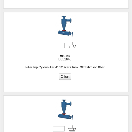
Art. nr.
BE51640
Filter typ Cyklonfilter 4" 120liters tank 70m3/tim vid 8bar