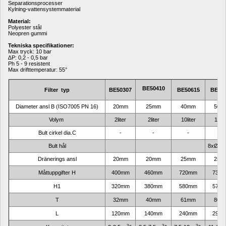
Separationsprocesser
Kylning-vattensystemmaterial
Material:
Polyester stål
Neopren gummi
Tekniska specifikationer:
Max tryck: 10 bar
∆P: 0,2 - 0,5 bar
Ph 5 - 9 resistent
Max drifttemperatur: 55°
BE50410
Filter 
 typ
BE50307
BE50615
BE50
Diameter ansl B (ISO7005 PN 16)
20mm
25mm
40mm
50m
Volym 
2
liter
2
liter
10
liter
10
lit
Bult cirkel dia.C
-
-
-
-
Bult hål
8xØ18 
Dränerings ansl
20mm
20mm
25mm
25m
Måttuppgifter H
400
mm
460
mm
720
mm
735
m
H1
320mm
380mm
580mm
575
T
32mm
40mm
61mm
80m
L
120mm
140mm
240mm
295
3
3
3