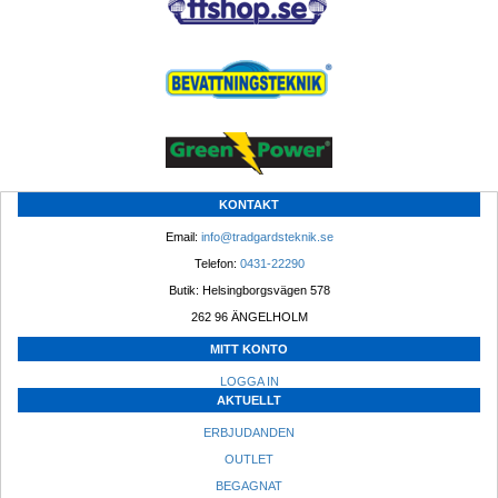
KONTAKT
Email: 
info@tradgardsteknik.se
Telefon: 
0431-22290
Butik: Helsingborgsvägen 578
262 96 ÄNGELHOLM 
MITT KONTO
LOGGA IN
AKTUELLT
ERBJUDANDEN
OUTLET
BEGAGNAT