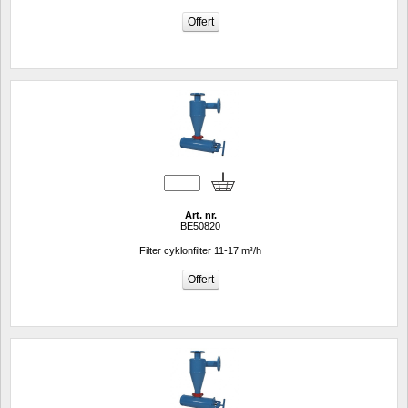
Art. nr.
BE50820
Filter cyklonfilter 11-17 m³/h