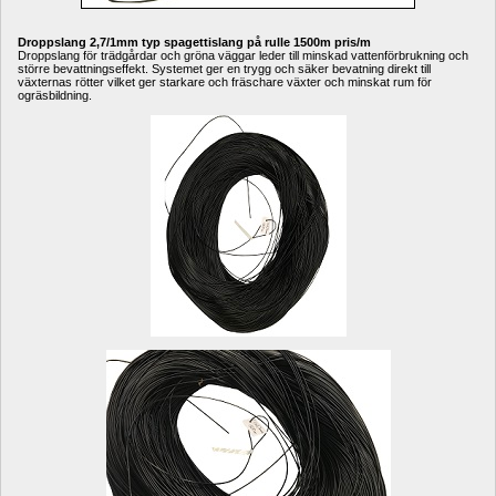
Droppslang 2,7/1mm typ spagettislang på rulle 1500m pris/m
Droppslang för trädgårdar och gröna väggar leder till minskad vattenförbrukning och 
större bevattningseffekt. Systemet ger en trygg och säker bevatning direkt till 
växternas rötter vilket ger starkare och fräschare växter och minskat rum för 
ogräsbildning.