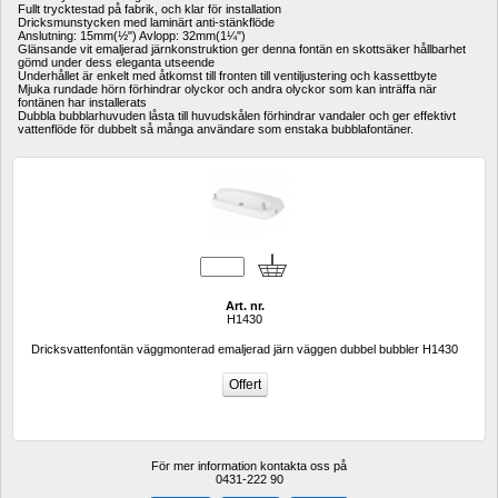
Fullt trycktestad på fabrik, och klar för installation
Dricksmunstycken med laminärt anti-stänkflöde
Anslutning: 15mm(½") Avlopp: 32mm(1¼")
Glänsande vit emaljerad järnkonstruktion ger denna fontän en skottsäker hållbarhet 
gömd under dess eleganta utseende
Underhållet är enkelt med åtkomst till fronten till ventiljustering och kassettbyte
Mjuka rundade hörn förhindrar olyckor och andra olyckor som kan inträffa när 
fontänen har installerats
Dubbla bubblarhuvuden låsta till huvudskålen förhindrar vandaler och ger effektivt 
vattenflöde för dubbelt så många användare som enstaka bubblafontäner.
Art. nr.
H1430
Dricksvattenfontän väggmonterad emaljerad järn väggen dubbel bubbler H1430
För mer information kontakta oss på
0431-222 90 