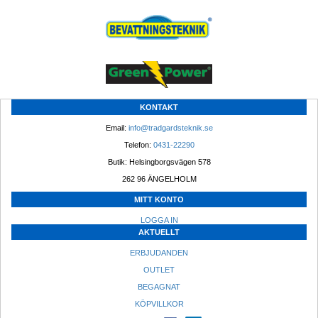
KONTAKT
Email: 
info@tradgardsteknik.se
Telefon: 
0431-22290
Butik: Helsingborgsvägen 578
262 96 ÄNGELHOLM 
MITT KONTO
LOGGA IN
AKTUELLT
ERBJUDANDEN
OUTLET
BEGAGNAT
KÖPVILLKOR