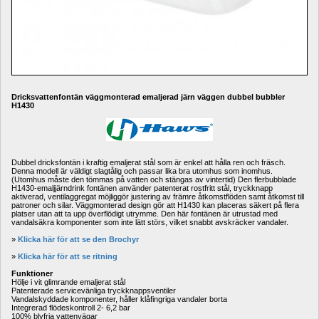
Dricksvattenfontän väggmonterad emaljerad järn väggen dubbel bubbler 
H1430
Dubbel dricksfontän i kraftig emaljerat stål som är enkel att hålla ren och fräsch. 
Denna modell är väldigt slagtålig och passar lika bra utomhus som inomhus. 
(Utomhus måste den tömmas på vatten och stängas av vintertid) Den flerbubblade 
H1430-emaljjärndrink fontänen använder patenterat rostfritt stål, tryckknapp 
aktiverad, ventilaggregat möjliggör justering av främre åtkomstflöden samt åtkomst till 
patroner och silar. Väggmonterad design gör att H1430 kan placeras säkert på flera 
platser utan att ta upp överflödigt utrymme. Den här fontänen är utrustad med 
vandalsäkra komponenter som inte lätt störs, vilket snabbt avskräcker vandaler.
» 
Klicka här för att se den 
Brochyr
» 
Klicka här för att se ritning
Funktioner
Hölje i vit glimrande emaljerat stål
Patenterade servicevänliga tryckknappsventiler
Vandalskyddade komponenter, håller klåfingriga vandaler borta
Integrerad flödeskontroll 2- 6,2 bar
100% blyfria vattenvägar 