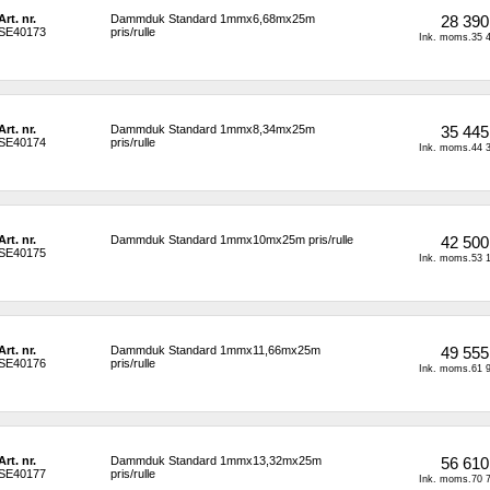
Art. nr.
Dammduk Standard 1mmx6,68mx25m 
28 390
SE40173
pris/rulle
Ink. moms.35 4
Art. nr.
Dammduk Standard 1mmx8,34mx25m 
35 445
SE40174
pris/rulle
Ink. moms.44 3
Art. nr.
Dammduk Standard 1mmx10mx25m pris/rulle
42 500
SE40175
Ink. moms.53 1
Art. nr.
Dammduk Standard 1mmx11,66mx25m 
49 555
SE40176
pris/rulle
Ink. moms.61 9
Art. nr.
Dammduk Standard 1mmx13,32mx25m 
56 610
SE40177
pris/rulle
Ink. moms.70 7