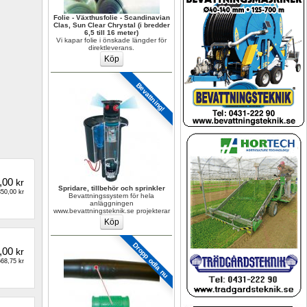
Folie - Växthusfolie - Scandinavian 
Clas, Sun Clear Chrystal (i bredder 
6,5 till 16 meter)
Vi kapar folie i önskade längder för 
direktleverans.
Bevattning!
,00
kr
Spridare, tillbehör och sprinkler
50,00 kr
Bevattningssystem för hela 
anläggningen 
www.bevattningsteknik.se projekterar
Dropp odla nu
,00
kr
68,75 kr