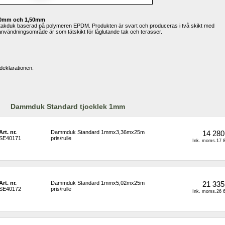
20mm och 1,50mm
kduk baserad på polymeren EPDM. Produkten är svart och produceras i två skikt med 
användningsområde är som tätskikt för låglutande tak och terasser.
deklarationen.
Dammduk Standard tjocklek 1mm
Art. nr.
Dammduk Standard 1mmx3,36mx25m 
14 280
SE40171
pris/rulle
Ink. moms.17 8
Art. nr.
Dammduk Standard 1mmx5,02mx25m 
21 335
SE40172
pris/rulle
Ink. moms.26 6