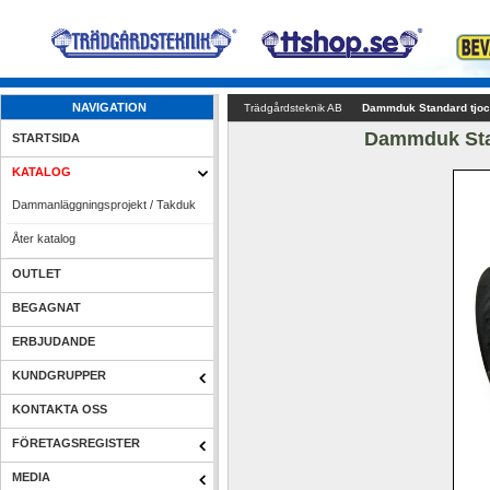
NAVIGATION
Trädgårdsteknik AB
Dammduk Standard tjo
Dammduk Sta
STARTSIDA
KATALOG
Dammanläggningsprojekt / Takduk
Åter katalog
OUTLET
BEGAGNAT
ERBJUDANDE
KUNDGRUPPER
KONTAKTA OSS
FÖRETAGSREGISTER
MEDIA