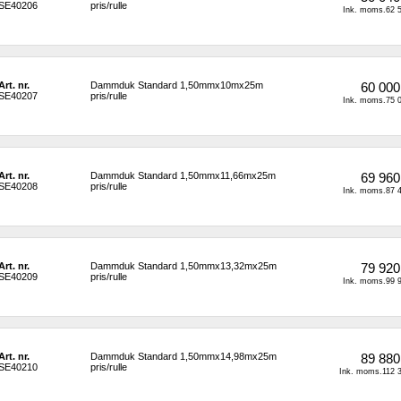
SE40206
pris/rulle
Ink. moms.62 5
Art. nr.
Dammduk Standard 1,50mmx10mx25m 
60 000
SE40207
pris/rulle
Ink. moms.75 0
Art. nr.
Dammduk Standard 1,50mmx11,66mx25m 
69 960
SE40208
pris/rulle
Ink. moms.87 4
Art. nr.
Dammduk Standard 1,50mmx13,32mx25m 
79 920
SE40209
pris/rulle
Ink. moms.99 9
Art. nr.
Dammduk Standard 1,50mmx14,98mx25m 
89 880
SE40210
pris/rulle
Ink. moms.112 3