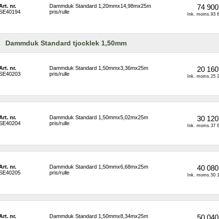
Art. nr.
Dammduk Standard 1,20mmx14,98mx25m 
74 900
SE40194
pris/rulle
Ink. moms.93 6
Dammduk Standard tjocklek 1,50mm
Art. nr.
Dammduk Standard 1,50mmx3,36mx25m 
20 160
SE40203
pris/rulle
Ink. moms.25 2
Art. nr.
Dammduk Standard 1,50mmx5,02mx25m 
30 120
SE40204
pris/rulle
Ink. moms.37 6
Art. nr.
Dammduk Standard 1,50mmx6,68mx25m 
40 080
SE40205
pris/rulle
Ink. moms.50 1
Art. nr.
Dammduk Standard 1,50mmx8,34mx25m 
50 040