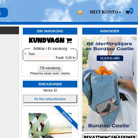
0
MITT KONTO
DIN VARUKORG
ANNONSER
KUNDVAGN 
Artiklar i Er varukorg
Tom
Totalt: 
0,00
kr
Till varukorg
Priserna visas exkl. moms
ERBJUDANDE
Vecka 32
Se fler erbjudanden
Direktlev