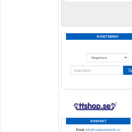
NYHETSBREV
S
KONTAKT
Email: 
info@tradgardsteknik.se