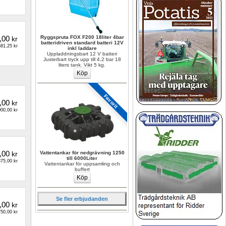
,00
Ryggspruta FOX F200 18liter 4bar 
kr
batteridriven standard batteri 12V 
81,25 kr
inkl laddare
Uppladdningsbart 12 V batteri 
Justerbart tryck upp till 4,2 bar 18 
liters tank. Vikt 5 kg.
Favorit
,00
kr
00,00 kr
,00
kr
Vattentankar för nedgrävning 1250 
till 6000Liter
75,00 kr
Vattentankar för uppsamling och 
buffert
Se fler erbjudanden
,00
kr
50,00 kr