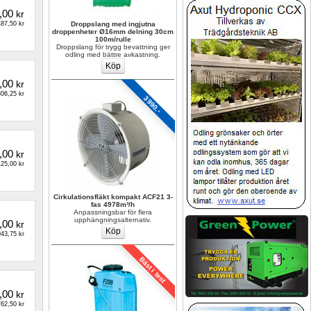
,00
kr
87,50 kr
Droppslang med ingjutna 
droppenheter Ø16mm delning 30cm 
100m/rulle
Droppslang för trygg bevattning ger 
odling med bättre avkastning.
,00
kr
06,25 kr
3990.-
,00
kr
25,00 kr
Cirkulationsfläkt kompakt ACF21 3-
fas 4978m³/h
Anpassningsbar för flera 
upphängningsalternativ.
,00
kr
43,75 kr
Bäst i test
,00
kr
62,50 kr