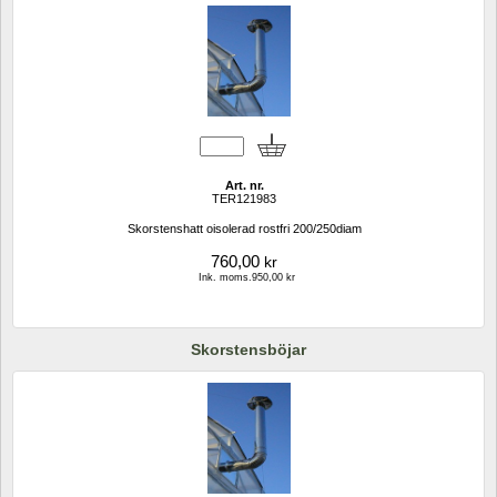
Art. nr.
TER121983
Skorstenshatt oisolerad rostfri 200/250diam
760,00
kr
Ink. moms.950,00 kr
Skorstensböjar