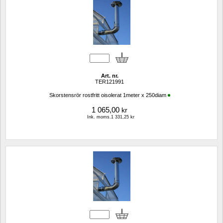
Art. nr.
TER121991
Skorstensrör rostfritt oisolerat 1meter x 250diam
1 065,00
kr
Ink. moms.1 331,25 kr