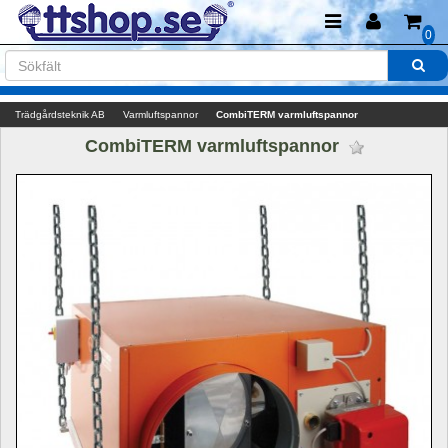
0
Trädgårdsteknik AB
Varmluftspannor
CombiTERM varmluftspannor
CombiTERM varmluftspannor 