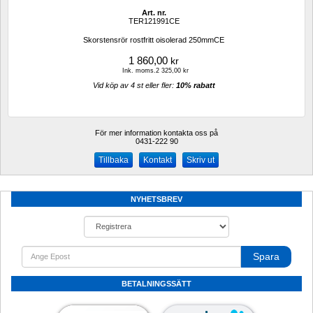
Art. nr.
TER121991CE
Skorstensrör rostfritt oisolerad 250mmCE
1 860,00
kr
Ink. moms.2 325,00 kr
Vid köp av 4 st eller fler: 
10% rabatt 
För mer information kontakta oss på
0431-222 90 
Kontakt
Skriv ut
NYHETSBREV
Spara
BETALNINGSSÄTT