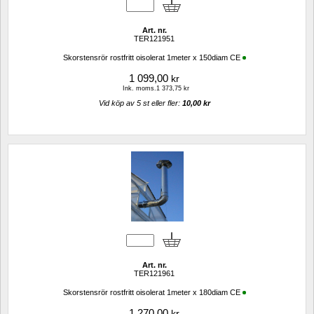
Art. nr.
TER121951
Skorstensrör rostfritt oisolerat 1meter x 150diam CE
1 099,00
kr
Ink. moms.1 373,75 kr
Vid köp av 5 st eller fler: 
10,00 kr 
Art. nr.
TER121961
Skorstensrör rostfritt oisolerat 1meter x 180diam CE
1 270,00
kr