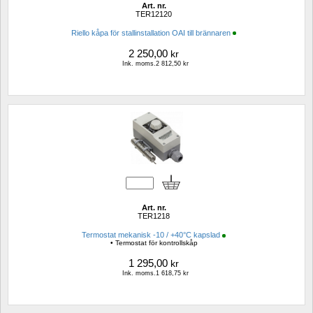
Art. nr.
TER12120
Riello kåpa för stallinstallation OAI till brännaren
2 250,00
kr
Ink. moms.2 812,50 kr
Art. nr.
TER1218
Termostat mekanisk -10 / +40°C kapslad
• Termostat för kontrollskåp
1 295,00
kr
Ink. moms.1 618,75 kr