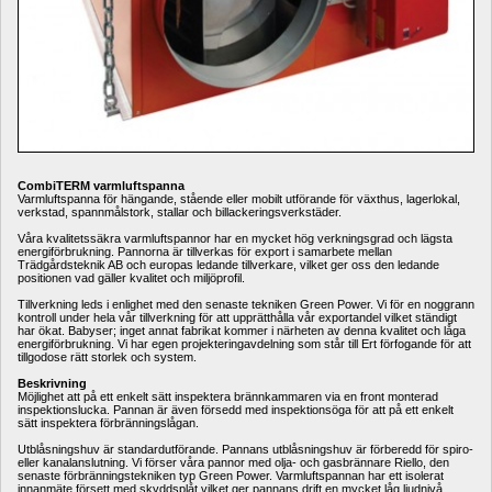
CombiTERM varmluftspanna
Varmluftspanna för hängande, stående eller mobilt utförande för växthus, lagerlokal, 
verkstad, spannmålstork, stallar och billackeringsverkstäder. 
Våra kvalitetssäkra varmluftspannor har en mycket hög verkningsgrad och lägsta 
energiförbrukning. Pannorna är tillverkas för export i samarbete mellan 
Trädgårdsteknik AB och europas ledande tillverkare, vilket ger oss den ledande 
positionen vad gäller kvalitet och miljöprofil. 
Tillverkning leds i enlighet med den senaste tekniken Green Power. Vi för en noggrann 
kontroll under hela vår tillverkning för att upprätthålla vår exportandel vilket ständigt 
har ökat. Babyser; inget annat fabrikat kommer i närheten av denna kvalitet och låga 
energiförbrukning. Vi har egen projekteringavdelning som står till Ert förfogande för att 
tillgodose rätt storlek och system. 
Beskrivning
Möjlighet att på ett enkelt sätt inspektera brännkammaren via en front monterad 
inspektionslucka. Pannan är även försedd med inspektionsöga för att på ett enkelt 
sätt inspektera förbränningslågan. 
Utblåsningshuv är standardutförande. Pannans utblåsningshuv är förberedd för spiro- 
eller kanalanslutning. Vi förser våra pannor med olja- och gasbrännare Riello, den 
senaste förbränningstekniken typ Green Power. Varmluftspannan har ett isolerat 
innanmäte försett med skyddsplåt vilket ger pannans drift en mycket låg ljudnivå. 