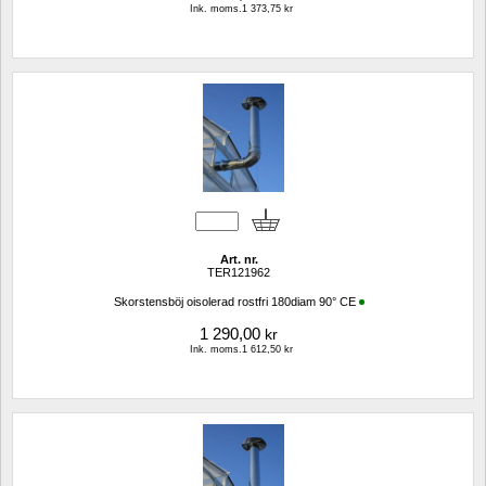
Ink. moms.1 373,75 kr
Art. nr.
TER121962
Skorstensböj oisolerad rostfri 180diam 90° CE
1 290,00
kr
Ink. moms.1 612,50 kr