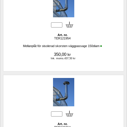
Art. nr.
TER121954
Mellanplåt för oisolerad skorsten väggpassage 150diam
350,00
kr
Ink. moms.437,50 kr
Art. nr.