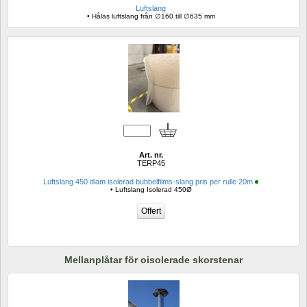
Luftslang
• Hålas luftslang från ∅160 till ∅635 mm
Art. nr.
TERP45
Luftslang 450 diam isolerad bubbelfilms-slang pris per rulle 20m
• Luftslang Isolerad 450Ø
Mellanplåtar för oisolerade skorstenar