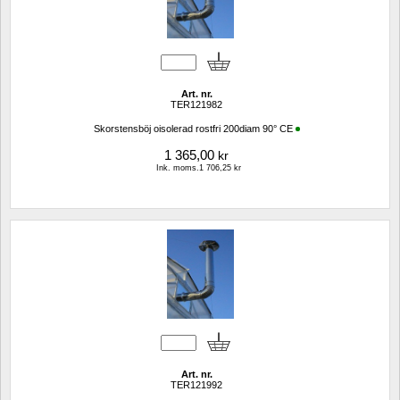
Art. nr.
TER121982
Skorstensböj oisolerad rostfri 200diam 90° CE
1 365,00
kr
Ink. moms.1 706,25 kr
Art. nr.
TER121992