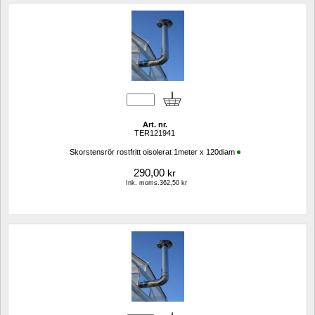
Art. nr.
TER121941
Skorstensrör rostfritt oisolerat 1meter x 120diam
290,00
kr
Ink. moms.362,50 kr