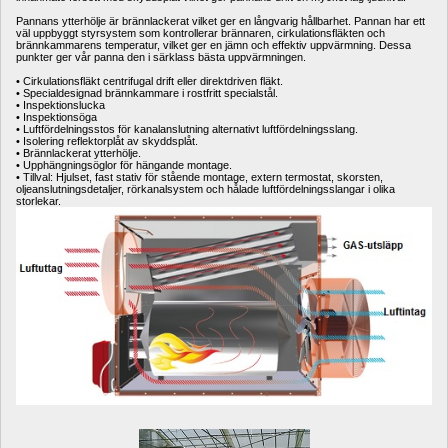
Pannans ytterhölje är brännlackerat vilket ger en långvarig hållbarhet. Pannan har ett 
väl uppbyggt styrsystem som kontrollerar brännaren, cirkulationsfläkten och 
brännkammarens temperatur, vilket ger en jämn och effektiv uppvärmning. Dessa 
punkter ger vår panna den i särklass bästa uppvärmningen. 
• Cirkulationsfläkt centrifugal drift eller direktdriven fläkt.
• Specialdesignad brännkammare i rostfritt specialstål.
• Inspektionslucka
• Inspektionsöga
• Luftfördelningsstos för kanalanslutning alternativt luftfördelningsslang.
• Isolering reflektorplåt av skyddsplåt.
• Brännlackerat ytterhölje.
• Upphängningsöglor för hängande montage.
• Tillval: Hjulset, fast stativ för stående montage, extern termostat, skorsten, 
oljeanslutningsdetaljer, rörkanalsystem och hålade luftfördelningsslangar i olika 
storlekar.